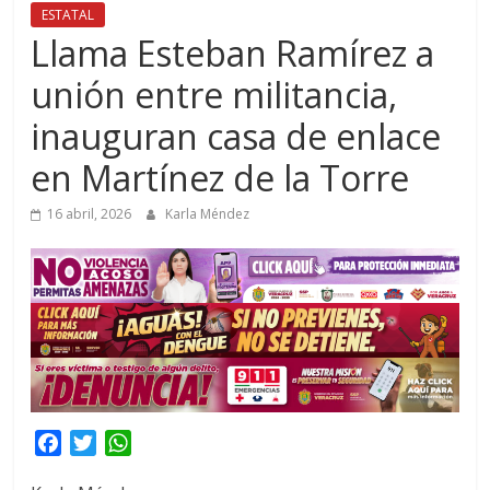
ESTATAL
Llama Esteban Ramírez a
unión entre militancia,
inauguran casa de enlace
en Martínez de la Torre
16 abril, 2026
Karla Méndez
F
T
W
a
w
h