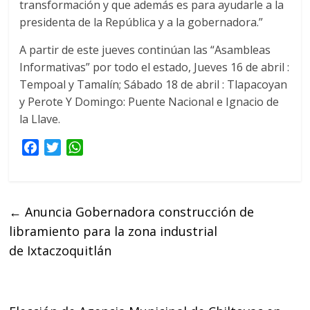
transformación y que además es para ayudarle a la
presidenta de la República y a la gobernadora.”
A partir de este jueves continúan las “Asambleas
Informativas” por todo el estado, Jueves 16 de abril :
Tempoal y Tamalín; Sábado 18 de abril : Tlapacoyan
y Perote Y Domingo: Puente Nacional e Ignacio de
la Llave.
F
T
W
a
w
h
c
i
a
e
t
t
←
Anuncia Gobernadora construcción de
b
t
s
libramiento para la zona industrial
o
e
A
o
r
p
de Ixtaczoquitlán
k
p