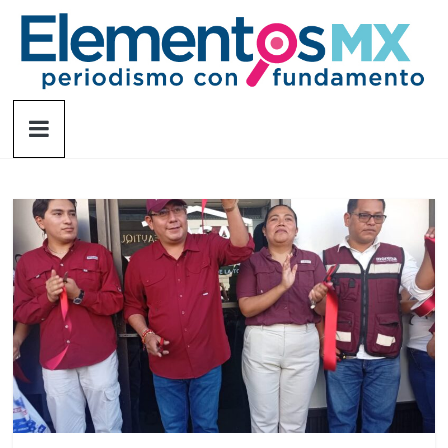
Saltar
al
contenido
Elementosmx
Periodismo
con
fundamento