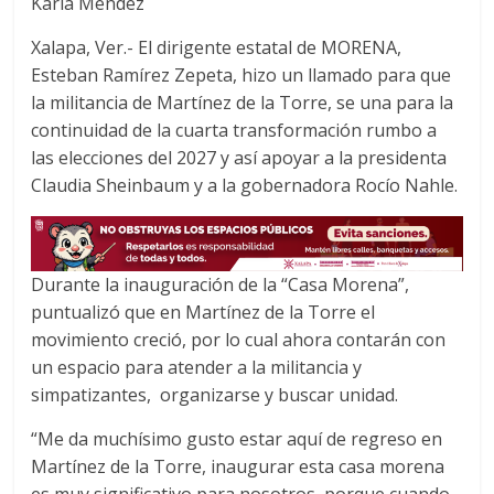
Karla Méndez
c
i
a
e
t
t
Xalapa, Ver.- El dirigente estatal de MORENA,
b
t
s
Esteban Ramírez Zepeta, hizo un llamado para que
o
e
A
la militancia de Martínez de la Torre, se una para la
o
r
p
continuidad de la cuarta transformación rumbo a
k
p
las elecciones del 2027 y así apoyar a la presidenta
Claudia Sheinbaum y a la gobernadora Rocío Nahle.
Durante la inauguración de la “Casa Morena”,
puntualizó que en Martínez de la Torre el
movimiento creció, por lo cual ahora contarán con
un espacio para atender a la militancia y
simpatizantes, organizarse y buscar unidad.
“Me da muchísimo gusto estar aquí de regreso en
Martínez de la Torre, inaugurar esta casa morena