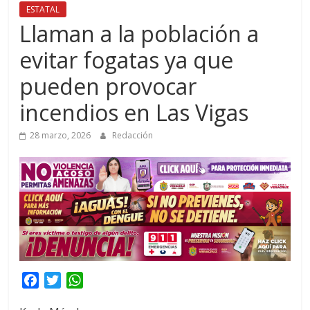
ESTATAL
Llaman a la población a
evitar fogatas ya que
pueden provocar
incendios en Las Vigas
28 marzo, 2026
Redacción
F
T
W
a
w
h