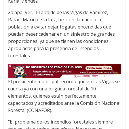
Karla Méndez
c
i
a
e
t
t
Xalapa, Ver.- El alcalde de las Vigas de Ramírez,
b
t
s
Rafael Marín de la Luz, hizo un llamado a la
o
e
A
población a evitar dejar fogatas encendidas que
o
r
p
puedan desencadenar en un siniestro de grandes
k
p
proporciones, ya que se tienen las condiciones
apropiadas para la presencia de incendios
forestales.
El presidente municipal recordó que en Las Vigas se
cuenta ya con una brigada forestal de 10
elementos, quienes están perfectamente
capacitados y acreditados ante la Comisión Nacional
Forestal (CONAFOR).
“El problema de los incendios forestales siempre