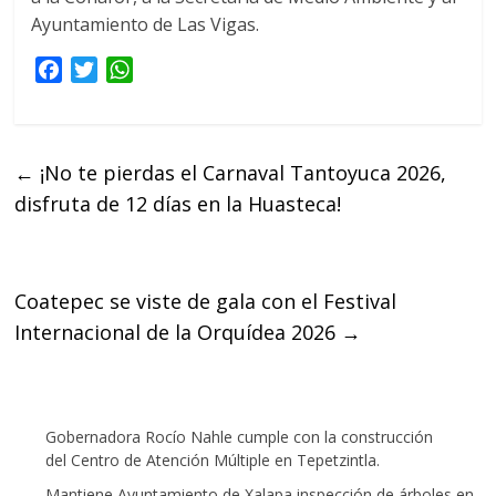
Ayuntamiento de Las Vigas.
F
T
W
a
w
h
c
i
a
e
t
t
←
¡No te pierdas el Carnaval Tantoyuca 2026,
b
t
s
disfruta de 12 días en la Huasteca!
o
e
A
o
r
p
k
p
Coatepec se viste de gala con el Festival
Internacional de la Orquídea 2026
→
Gobernadora Rocío Nahle cumple con la construcción
del Centro de Atención Múltiple en Tepetzintla.
Mantiene Ayuntamiento de Xalapa inspección de árboles en