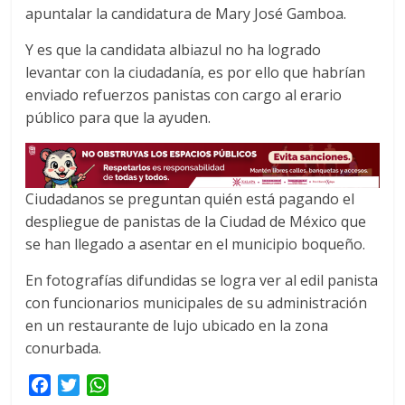
apuntalar la candidatura de Mary José Gamboa.
b
t
s
o
e
A
Y es que la candidata albiazul no ha logrado
o
r
p
levantar con la ciudadanía, es por ello que habrían
k
p
enviado refuerzos panistas con cargo al erario
público para que la ayuden.
Ciudadanos se preguntan quién está pagando el
despliegue de panistas de la Ciudad de México que
se han llegado a asentar en el municipio boqueño.
En fotografías difundidas se logra ver al edil panista
con funcionarios municipales de su administración
en un restaurante de lujo ubicado en la zona
conurbada.
F
T
W