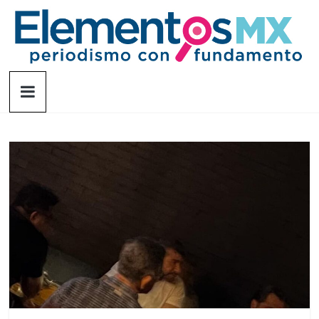
Saltar
al
contenido
Elementosmx
Periodismo
con
fundamento