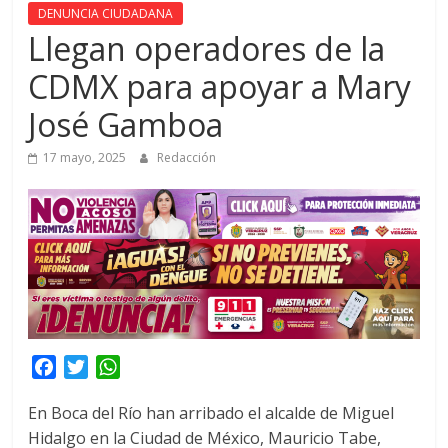
DENUNCIA CIUDADANA
Llegan operadores de la
CDMX para apoyar a Mary
José Gamboa
17 mayo, 2025
Redacción
F
T
W
a
w
h
En Boca del Río han arribado el alcalde de Miguel
c
i
a
Hidalgo en la Ciudad de México, Mauricio Tabe,
e
t
t