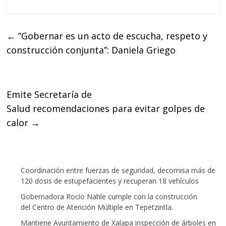
a
w
h
c
i
a
e
t
t
←
”Gobernar es un acto de escucha, respeto y
b
t
s
construcción conjunta”: Daniela Griego
o
e
A
o
r
p
k
p
Emite Secretaría de
Salud recomendaciones para evitar golpes de
calor
→
Coordinación entre fuerzas de seguridad, decomisa más de
120 dosis de estupefacientes y recuperan 18 vehículos
Gobernadora Rocío Nahle cumple con la construcción
del Centro de Atención Múltiple en Tepetzintla.
Mantiene Ayuntamiento de Xalapa inspección de árboles en