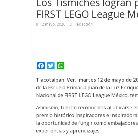
Los Tismiches logran 
FIRST LEGO League M
12 mayo, 2026
Redacción
F
T
W
a
w
h
Tlacotalpan, Ver., martes 12
de mayo de 20
c
i
a
de la Escuela Primaria Juan de la Luz Enríq
e
t
t
Nacional de FIRST LEGO League México, te
b
t
s
o
e
A
Asimismo, fueron reconocidos al ubicarse ent
o
r
p
premio histórico Inspiradores e Inspiradora
k
p
la oportunidad de fungir como embajadores 
experiencias y aprendizajes.