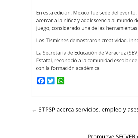
En esta edición, México fue sede del evento
acercar a la niñez y adolescencia al mundo de 
juego, considerado una de las herramientas 
Los Tismiches demostraron creatividad, innov
La Secretaría de Educación de Veracruz (SEV)
Estatal, reconoció a la comunidad escolar d
con la formación académica.
F
T
W
a
w
h
c
i
a
e
t
t
←
STPSP acerca servicios, empleo y ases
b
t
s
o
e
A
o
r
p
k
p
Promueve SECVER ex