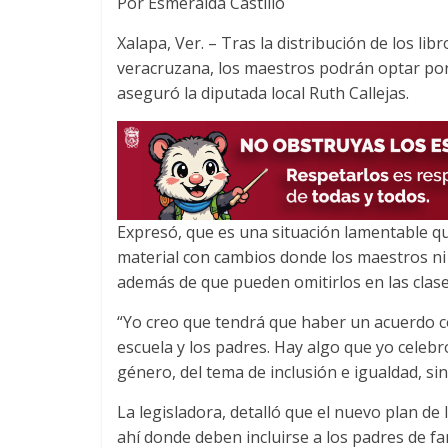
Por Esmeralda Castillo
c
i
a
e
t
t
Xalapa, Ver. – Tras la distribución de los lib
b
t
s
veracruzana, los maestros podrán optar por n
o
e
A
aseguró la diputada local Ruth Callejas.
o
r
p
k
p
Expresó, que es una situación lamentable q
material con cambios donde los maestros ni 
además de que pueden omitirlos en las clase
“Yo creo que tendrá que haber un acuerdo co
escuela y los padres. Hay algo que yo celebro
género, del tema de inclusión e igualdad, s
La legisladora, detalló que el nuevo plan de
ahí donde deben incluirse a los padres de fa