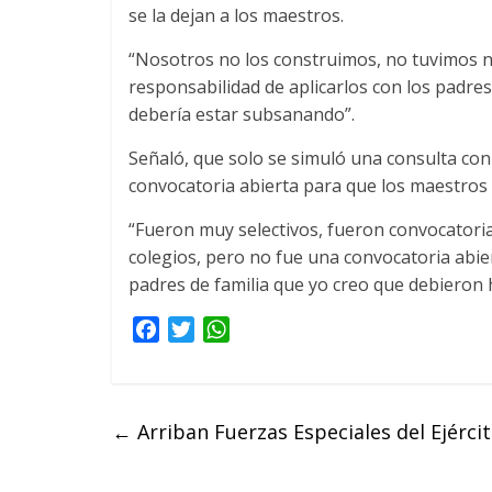
se la dejan a los maestros.
“Nosotros no los construimos, no tuvimos 
responsabilidad de aplicarlos con los padres 
debería estar subsanando”.
Señaló, que solo se simuló una consulta c
convocatoria abierta para que los maestros p
“Fueron muy selectivos, fueron convocatoria
colegios, pero no fue una convocatoria abie
padres de familia que yo creo que debieron 
F
T
W
a
w
h
c
i
a
e
t
t
←
Arriban Fuerzas Especiales del Ejércit
b
t
s
o
e
A
o
r
p