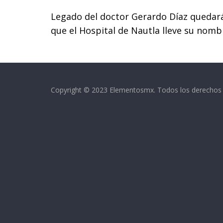
k
p
Legado del doctor Gerardo Díaz quedará
que el Hospital de Nautla lleve su nom
Copyright © 2023 Elementosmx. Todos los derechos