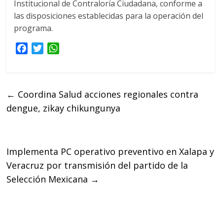
Institucional de Contraloría Ciudadana, conforme a
las disposiciones establecidas para la operación del
programa.
F
T
W
a
w
h
c
i
a
e
t
t
←
Coordina Salud acciones regionales contra
b
t
s
dengue, zikay chikungunya
o
e
A
o
r
p
k
p
Implementa PC operativo preventivo en Xalapa y
Veracruz por transmisión del partido de la
Selección Mexicana
→