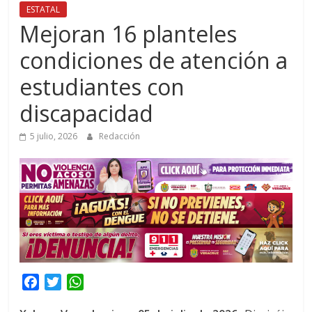
ESTATAL
Mejoran 16 planteles
condiciones de atención a
estudiantes con
discapacidad
5 julio, 2026
Redacción
F
T
W
a
w
h