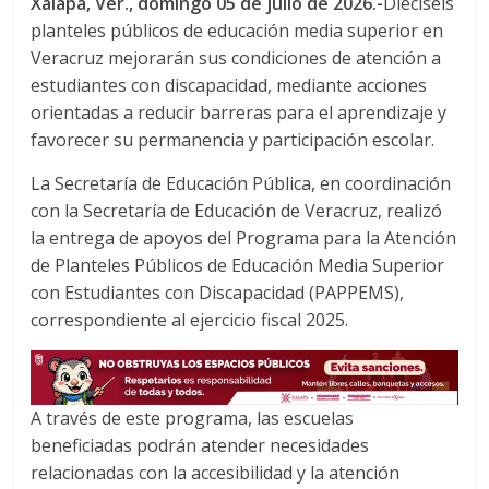
Xalapa, Ver., domingo 05 de julio de 2026.-
Dieciséis
c
i
a
planteles públicos de educación media superior en
e
t
t
Veracruz mejorarán sus condiciones de atención a
b
t
s
o
e
A
estudiantes con discapacidad, mediante acciones
o
r
p
orientadas a reducir barreras para el aprendizaje y
k
p
favorecer su permanencia y participación escolar.
La Secretaría de Educación Pública, en coordinación
con la Secretaría de Educación de Veracruz, realizó
la entrega de apoyos del Programa para la Atención
de Planteles Públicos de Educación Media Superior
con Estudiantes con Discapacidad (PAPPEMS),
correspondiente al ejercicio fiscal 2025.
A través de este programa, las escuelas
beneficiadas podrán atender necesidades
relacionadas con la accesibilidad y la atención