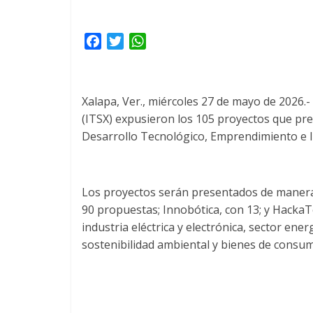
F
T
W
a
w
h
c
i
a
e
t
t
Xalapa, Ver., miércoles 27 de mayo de 2026.-
b
t
s
(ITSX) expusieron los 105 proyectos que pre
o
e
A
Desarrollo Tecnológico, Emprendimiento e
o
r
p
k
p
Los proyectos serán presentados de manera
90 propuestas; Innobótica, con 13; y HackaTe
industria eléctrica y electrónica, sector ene
sostenibilidad ambiental y bienes de consumo