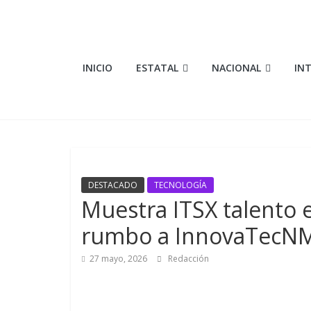
Saltar
al
contenido
Elementosmx
INICIO
ESTATAL
NACIONAL
IN
Periodismo
con
fundamento
DESTACADO
TECNOLOGÍA
Muestra ITSX talento e
rumbo a InnovaTecN
27 mayo, 2026
Redacción