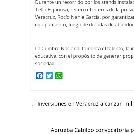
Durante un recorrido por los stands instalado
Tello Espinosa, reiteró el interés de la pr
Veracruz, Rocío Nahle García, por garantizar
equipamiento, luego de décadas de abandon
La Cumbre Nacional fomenta el talento, la i
educativa, con el propósito de generar prop
sociedad.
F
T
W
a
w
h
c
i
a
e
t
t
←
Inversiones en Veracruz alcanzan mil 
b
t
s
o
e
A
o
r
p
k
p
Aprueba Cabildo convocatoria pa