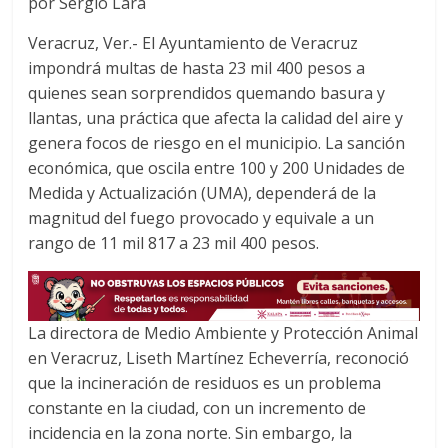
por Sergio Lara
c
i
a
e
t
t
Veracruz, Ver.- El Ayuntamiento de Veracruz
b
t
s
impondrá multas de hasta 23 mil 400 pesos a
o
e
A
quienes sean sorprendidos quemando basura y
o
r
p
llantas, una práctica que afecta la calidad del aire y
k
p
genera focos de riesgo en el municipio. La sanción
económica, que oscila entre 100 y 200 Unidades de
Medida y Actualización (UMA), dependerá de la
magnitud del fuego provocado y equivale a un
rango de 11 mil 817 a 23 mil 400 pesos.
La directora de Medio Ambiente y Protección Animal
en Veracruz, Liseth Martínez Echeverría, reconoció
que la incineración de residuos es un problema
constante en la ciudad, con un incremento de
incidencia en la zona norte. Sin embargo, la