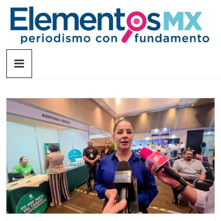
Saltar
al
contenido
Elementosmx
Periodismo
con
fundamento