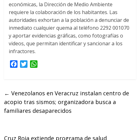
económicas, la Dirección de Medio Ambiente
requiere la colaboración de los habitantes. Las
autoridades exhortan a la población a denunciar de
inmediato cualquier quema al teléfono 2292 001070
y aportar evidencias gráficas, como fotografías o
videos, que permitan identificar y sancionar a los
infractores.
F
T
W
a
w
h
c
i
a
e
t
t
←
Venezolanos en Veracruz instalan centro de
b
t
s
acopio tras sismos; organizadora busca a
o
e
A
o
r
p
familiares desaparecidos
k
p
Cruz Roja extiende programa de salud