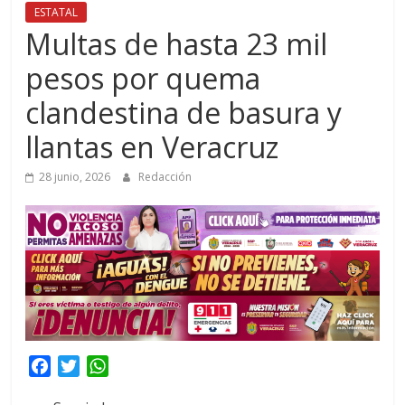
ESTATAL
Multas de hasta 23 mil
pesos por quema
clandestina de basura y
llantas en Veracruz
28 junio, 2026
Redacción
F
T
W
a
w
h