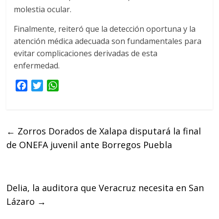
molestia ocular.
Finalmente, reiteró que la detección oportuna y la
atención médica adecuada son fundamentales para
evitar complicaciones derivadas de esta
enfermedad.
F
T
W
a
w
h
c
i
a
e
t
t
←
Zorros Dorados de Xalapa disputará la final
b
t
s
de ONEFA juvenil ante Borregos Puebla
o
e
A
o
r
p
k
p
Delia, la auditora que Veracruz necesita en San
Lázaro
→