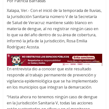
Por Patricia Barradas
c
i
a
e
t
t
Xalapa, Ver.- Con el inició de la temporada de lluvias,
b
t
s
la Jurisdicción Sanitaria número V de la Secretaría
o
e
A
de Salud de Veracruz mantiene saldo blanco en
o
r
p
materia de dengue, al no registrar ningún caso en
k
p
lo que va del año dentro de su área de cobertura,
informó la jefa de la jurisdicción, Rosa Emilia
Rodríguez Acosta.
En entrevista dio a conocer que este resultado
responde al trabajo permanente de prevención y
vigilancia epidemiológica que se ha implementado
en los municipios que integran la demarcación.
“Hasta ahora no tenemos ningún caso de dengue
en la Jurisdicción Sanitaria V, todas las acciones