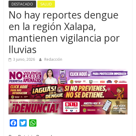
DESTACADO
SALUD
No hay reportes dengue
en la región Xalapa,
mantienen vigilancia por
lluvias
3 junio, 2026
Redacción
F
T
W
a
w
h