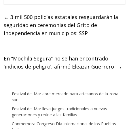
c
i
a
e
t
t
←
3 mil 500 policías estatales resguardarán la
b
t
s
seguridad en ceremonias del Grito de
o
e
A
o
r
p
Independencia en municipios: SSP
k
p
En “Mochila Segura” no se han encontrado
‘indicios de peligro’, afirmó Eleazar Guerrero
→
Festival del Mar abre mercado para artesanos de la zona
sur
Festival del Mar lleva juegos tradicionales a nuevas
generaciones y reúne a las familias
Conmemora Congreso Día Internacional de los Pueblos