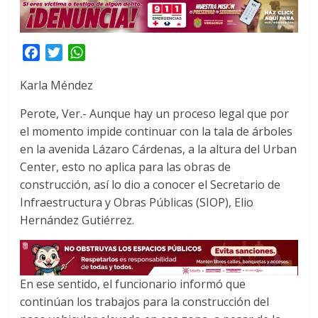
F
T
W
a
w
h
Karla Méndez
c
i
a
e
t
t
Perote, Ver.- Aunque hay un proceso legal que por
b
t
s
el momento impide continuar con la tala de árboles
o
e
A
en la avenida Lázaro Cárdenas, a la altura del Urban
o
r
p
Center, esto no aplica para las obras de
k
p
construcción, así lo dio a conocer el Secretario de
Infraestructura y Obras Públicas (SIOP), Elio
Hernández Gutiérrez.
En ese sentido, el funcionario informó que
continúan los trabajos para la construcción del