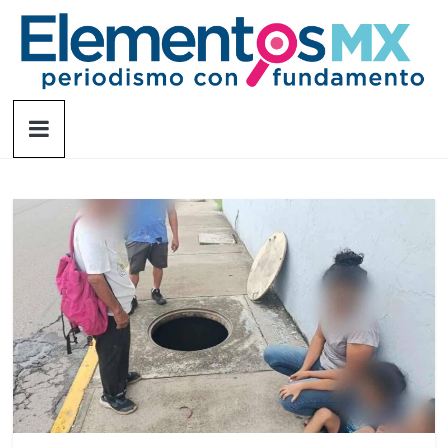
Saltar
al
contenido
Elementosmx
Periodismo
con
fundamento