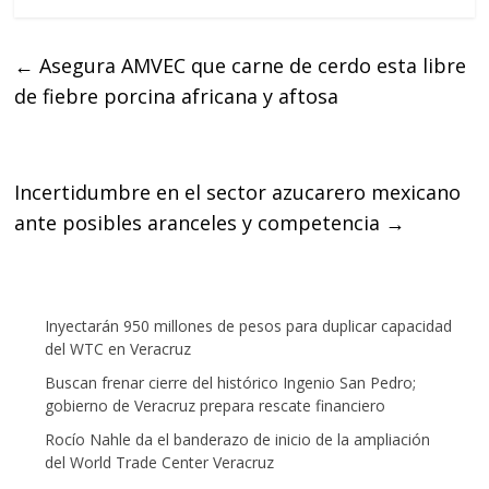
c
i
a
e
t
t
←
Asegura AMVEC que carne de cerdo esta libre
b
t
s
de fiebre porcina africana y aftosa
o
e
A
o
r
p
k
p
Incertidumbre en el sector azucarero mexicano
ante posibles aranceles y competencia
→
Inyectarán 950 millones de pesos para duplicar capacidad
del WTC en Veracruz
Buscan frenar cierre del histórico Ingenio San Pedro;
gobierno de Veracruz prepara rescate financiero
Rocío Nahle da el banderazo de inicio de la ampliación
del World Trade Center Veracruz