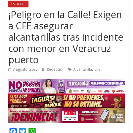
ESTATAL
¡Peligro en la Calle! Exigen
a CFE asegurar
alcantarillas tras incidente
con menor en Veracruz
puerto
,
3 agosto, 2025
Redacción
Alcantarilla
CFE
F
T
W