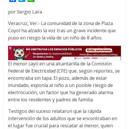
a
w
h
por Sergio Lara
c
i
a
e
t
t
Veracruz, Ver.- La comunidad de la zona de Plaza
b
t
s
Coyol ha alzado la voz tras un grave incidente que
o
e
A
puso en riesgo la vida de un niño de 8 años.
o
r
p
k
p
El menor cayó en una alcantarilla de la Comisión
Federal de Electricidad (CFE) que, según reportes, se
encontraba sin tapa. El pozo, además de estar
inundado, exponía al niño a un posible riesgo de
electrocución, un factor que ha generado alarma
entre los residentes y padres de familia.
Testigos del suceso relataron que la rápida
intervención de los adultos que se encontraban en
el lugar fue crucial para rescatar al menor, quien