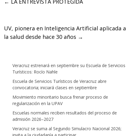
←
LA ENTREVISTA PROTEGIDA
b
t
s
o
e
A
o
r
p
k
p
UV, pionera en Inteligencia Artificial aplicada a
la salud desde hace 30 años
→
Veracruz estrenará en septiembre su Escuela de Servicios
Turísticos: Rocío Nahle
Escuela de Servicios Turísticos de Veracruz abre
convocatoria; iniciará clases en septiembre
Movimiento minoritario busca frenar proceso de
regularización en la UPAV
Escuelas normales reciben resultados del proceso de
admisión 2026–2027
Veracruz se suma al Segundo Simulacro Nacional 2026;
invita a la ciudadanía a participar