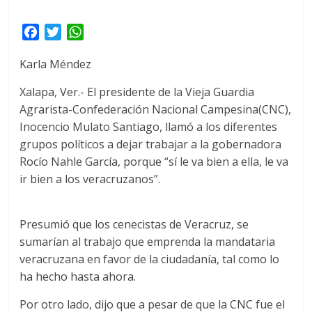
F
T
W
a
w
h
Karla Méndez
c
i
a
e
t
t
Xalapa, Ver.- El presidente de la Vieja Guardia
b
t
s
Agrarista-Confederación Nacional Campesina(CNC),
o
e
A
Inocencio Mulato Santiago, llamó a los diferentes
o
r
p
grupos políticos a dejar trabajar a la gobernadora
k
p
Rocío Nahle García, porque “sí le va bien a ella, le va
ir bien a los veracruzanos”.
Presumió que los cenecistas de Veracruz, se
sumarían al trabajo que emprenda la mandataria
veracruzana en favor de la ciudadanía, tal como lo
ha hecho hasta ahora.
Por otro lado, dijo que a pesar de que la CNC fue el