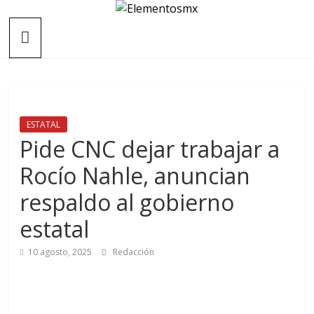
Saltar
Elementosmx
al
contenido
Periodismo
con
fundamento
ESTATAL
Pide CNC dejar trabajar a
Rocío Nahle, anuncian
respaldo al gobierno
estatal
10 agosto, 2025
Redacción