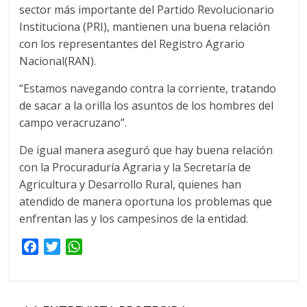
sector más importante del Partido Revolucionario
Instituciona (PRI), mantienen una buena relación
con los representantes del Registro Agrario
Nacional(RAN).
“Estamos navegando contra la corriente, tratando
de sacar a la orilla los asuntos de los hombres del
campo veracruzano”.
De igual manera aseguró que hay buena relación
con la Procuraduría Agraria y la Secretaría de
Agricultura y Desarrollo Rural, quienes han
atendido de manera oportuna los problemas que
enfrentan las y los campesinos de la entidad.
F
T
W
a
w
h
c
i
a
e
t
t