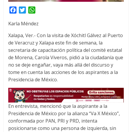
F
T
W
a
w
h
Karla Méndez
c
i
a
e
t
t
Xalapa, Ver.- Con la visita de Xóchitl Gálvez al Puerto
b
t
s
de Veracruz y Xalapa este fin de semana, la
o
e
A
secretaria de capacitación política del comité estatal
o
r
p
de Morena, Carola Viveros, pidió a la ciudadanía que
k
p
no se deje engañar, vaya más allá del discurso y
tome en cuenta las acciones de los aspirantes a la
Presidencia de México.
En entrevista, mencionó que la aspirante a la
Presidencia de México por la alianza “Va X México”,
conformada por PAN, PRI y PRD, intenta
posicionarse como una persona de izquierda, sin