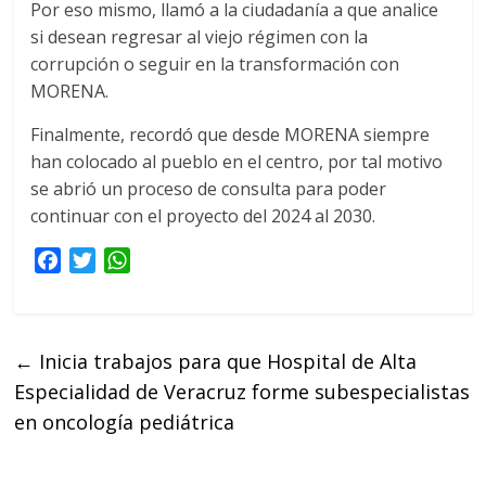
Por eso mismo, llamó a la ciudadanía a que analice
si desean regresar al viejo régimen con la
corrupción o seguir en la transformación con
MORENA.
Finalmente, recordó que desde MORENA siempre
han colocado al pueblo en el centro, por tal motivo
se abrió un proceso de consulta para poder
continuar con el proyecto del 2024 al 2030.
F
T
W
a
w
h
c
i
a
e
t
t
←
Inicia trabajos para que Hospital de Alta
b
t
s
Especialidad de Veracruz forme subespecialistas
o
e
A
o
r
p
en oncología pediátrica
k
p