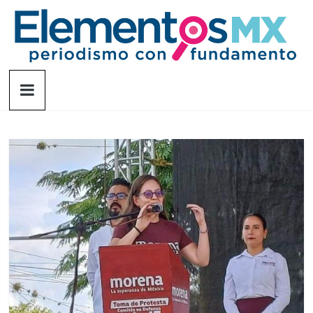
Saltar
al
contenido
Elementosmx
Periodismo
con
fundamento