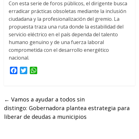
Con esta serie de foros públicos, el dirigente busca
erradicar prácticas obsoletas mediante la inclusión
ciudadana y la profesionalización del gremio. La
propuesta traza una ruta donde la estabilidad del
servicio eléctrico en el país dependa del talento
humano genuino y de una fuerza laboral
comprometida con el desarrollo energético
nacional.
F
T
W
a
w
h
c
i
a
e
t
t
←
Vamos a ayudar a todos sin
b
t
s
distingo: Gobernadora plantea estrategia para
o
e
A
o
r
p
liberar de deudas a municipios
k
p