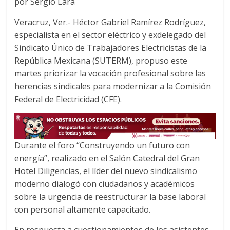
por Sergio Lara
c
i
a
e
t
t
Veracruz, Ver.- Héctor Gabriel Ramírez Rodríguez,
b
t
s
especialista en el sector eléctrico y exdelegado del
o
e
A
Sindicato Único de Trabajadores Electricistas de la
o
r
p
República Mexicana (SUTERM), propuso este
k
p
martes priorizar la vocación profesional sobre las
herencias sindicales para modernizar a la Comisión
Federal de Electricidad (CFE).
Durante el foro “Construyendo un futuro con
energía”, realizado en el Salón Catedral del Gran
Hotel Diligencias, el líder del nuevo sindicalismo
moderno dialogó con ciudadanos y académicos
sobre la urgencia de reestructurar la base laboral
con personal altamente capacitado.