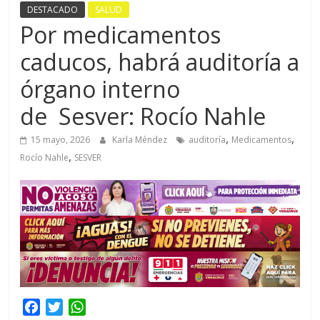
DESTACADO
SALUD
Por medicamentos
caducos, habrá auditoría a
órgano interno
de Sesver: Rocío Nahle
,
,
15 mayo, 2026
Karla Méndez
auditoría
Medicamentos
,
Rocío Nahle
SESVER
F
T
W