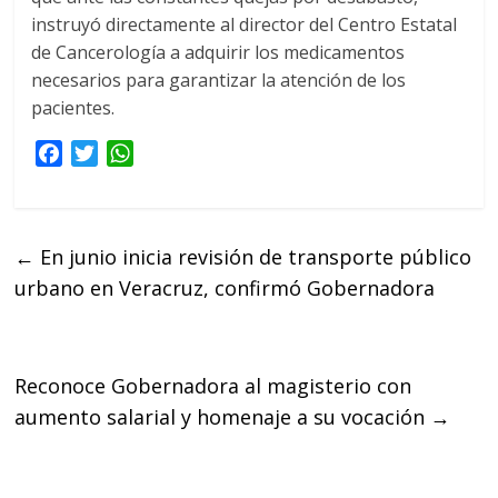
instruyó directamente al director del Centro Estatal
de Cancerología a adquirir los medicamentos
necesarios para garantizar la atención de los
pacientes.
F
T
W
a
w
h
c
i
a
e
t
t
←
En junio inicia revisión de transporte público
b
t
s
urbano en Veracruz, confirmó Gobernadora
o
e
A
o
r
p
k
p
Reconoce Gobernadora al magisterio con
aumento salarial y homenaje a su vocación
→