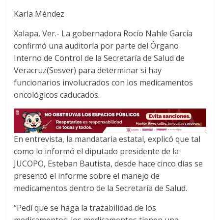
a
w
h
Karla Méndez
c
i
a
e
t
t
Xalapa, Ver.- La gobernadora Rocío Nahle García
b
t
s
confirmó una auditoría por parte del Órgano
o
e
A
Interno de Control de la Secretaría de Salud de
o
r
p
Veracruz(Sesver) para determinar si hay
k
p
funcionarios involucrados con los medicamentos
oncológicos caducados.
En entrevista, la mandataria estatal, explicó que tal
como lo informó el diputado presidente de la
JUCOPO, Esteban Bautista, desde hace cinco días se
presentó el informe sobre el manejo de
medicamentos dentro de la Secretaría de Salud.
“Pedí que se haga la trazabilidad de los