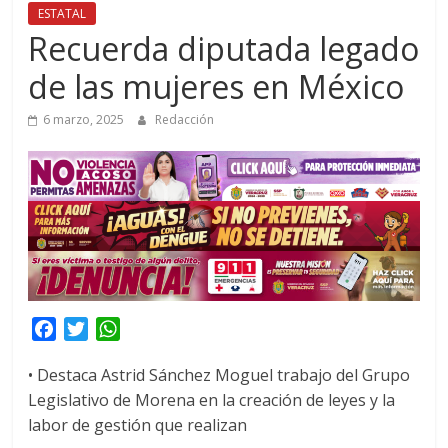
ESTATAL
Recuerda diputada legado
de las mujeres en México
6 marzo, 2025
Redacción
F
T
W
a
w
h
• Destaca Astrid Sánchez Moguel trabajo del Grupo
c
i
a
Legislativo de Morena en la creación de leyes y la
e
t
t
labor de gestión que realizan
b
t
s