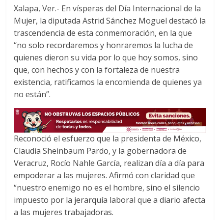
o
e
A
Xalapa, Ver.- En vísperas del Día Internacional de la
o
r
p
Mujer, la diputada Astrid Sánchez Moguel destacó la
k
p
trascendencia de esta conmemoración, en la que
“no solo recordaremos y honraremos la lucha de
quienes dieron su vida por lo que hoy somos, sino
que, con hechos y con la fortaleza de nuestra
existencia, ratificamos la encomienda de quienes ya
no están”.
Reconoció el esfuerzo que la presidenta de México,
Claudia Sheinbaum Pardo, y la gobernadora de
Veracruz, Rocío Nahle García, realizan día a día para
empoderar a las mujeres. Afirmó con claridad que
“nuestro enemigo no es el hombre, sino el silencio
impuesto por la jerarquía laboral que a diario afecta
a las mujeres trabajadoras.