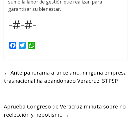
sumó la labor de gestión que realizan para
garantizar su bienestar.
-#-#-
F
T
W
a
w
h
c
i
a
e
t
t
←
Ante panorama arancelario, ninguna empresa
b
t
s
trasnacional ha abandonado Veracruz: STPSP
o
e
A
o
r
p
k
p
Aprueba Congreso de Veracruz minuta sobre no
reelección y nepotismo
→