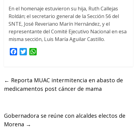
En el homenaje estuvieron su hija, Ruth Callejas
Roldán; el secretario general de la Sección 56 del
SNTE, José Reveriano Marín Hernández, y el
representante del Comité Ejecutivo Nacional en esa
misma sección, Luis María Aguilar Castillo.
F
T
W
a
w
h
c
i
a
e
t
t
←
Reporta MUAC intermitencia en abasto de
b
t
s
medicamentos post cáncer de mama
o
e
A
o
r
p
k
p
Gobernadora se reúne con alcaldes electos de
Morena
→