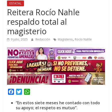
ESTATAL
Reitera Rocío Nahle
respaldo total al
magisterio
,
9 julio, 2025
Redacción
Magisterio
Rocío Nahle
F
T
W
a
w
h
“En estos siete meses he contado con todo
c
i
a
su apoyo; el respeto es mutuo”.
e
t
t