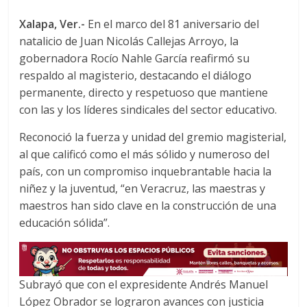
b
t
s
Xalapa, Ver.-
En el marco del 81 aniversario del
o
e
A
natalicio de Juan Nicolás Callejas Arroyo, la
o
r
p
gobernadora Rocío Nahle García reafirmó su
k
p
respaldo al magisterio, destacando el diálogo
permanente, directo y respetuoso que mantiene
con las y los líderes sindicales del sector educativo.
Reconoció la fuerza y unidad del gremio magisterial,
al que calificó como el más sólido y numeroso del
país, con un compromiso inquebrantable hacia la
niñez y la juventud, “en Veracruz, las maestras y
maestros han sido clave en la construcción de una
educación sólida”.
Subrayó que con el expresidente Andrés Manuel
López Obrador se lograron avances con justicia