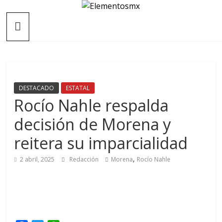
Saltar
Elementosmx
al
contenido
Periodismo
con
fundamento
DESTACADO
ESTATAL
Rocío Nahle respalda
decisión de Morena y
reitera su imparcialidad
,
2 abril, 2025
Redacción
Morena
Rocío Nahle