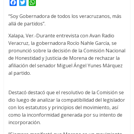
F
T
W
a
w
h
“Soy Gobernadora de todos los veracruzanos, más
c
i
a
allá de partidos”.
e
t
t
b
t
s
Xalapa, Ver.-Durante entrevista con Avan Radio
o
e
A
Veracruz, la gobernadora Rocío Nahle García, se
o
r
p
pronunció sobre la decisión de la Comisión Nacional
k
p
de Honestidad y Justicia de Morena de rechazar la
afiliación del senador Miguel Ángel Yunes Márquez
al partido.
Destacó destacó que el resolutivo de la Comisión se
dio luego de analizar la compatibilidad del legislador
con los estatutos y principios del movimiento, así
como la inconformidad generada por su intento de
incorporación.