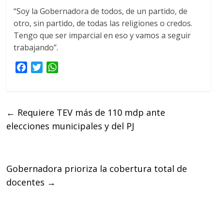
“Soy la Gobernadora de todos, de un partido, de
otro, sin partido, de todas las religiones o credos.
Tengo que ser imparcial en eso y vamos a seguir
trabajando”.
F
T
W
a
w
h
c
i
a
e
t
t
←
Requiere TEV más de 110 mdp ante
b
t
s
elecciones municipales y del PJ
o
e
A
o
r
p
k
p
Gobernadora prioriza la cobertura total de
docentes
→