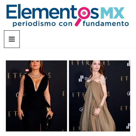
Saltar
al
contenido
Elementosmx
Periodismo
con
fundamento