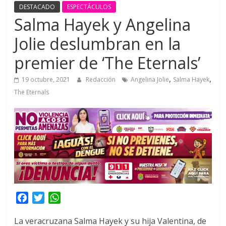
DESTACADO
ESPECTÁCULOS
Salma Hayek y Angelina
Jolie deslumbran en la
premier de ‘The Eternals’
,
,
19 octubre, 2021
Redacción
Angelina Jolie
Salma Hayek
The Eternals
F
T
W
a
w
h
La veracruzana Salma Hayek y su hija Valentina, de
c
i
a