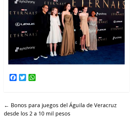
F
T
W
a
w
h
c
i
a
e
t
t
←
Bonos para juegos del Águila de Veracruz
b
t
s
desde los 2 a 10 mil pesos
o
e
A
o
r
p
k
p