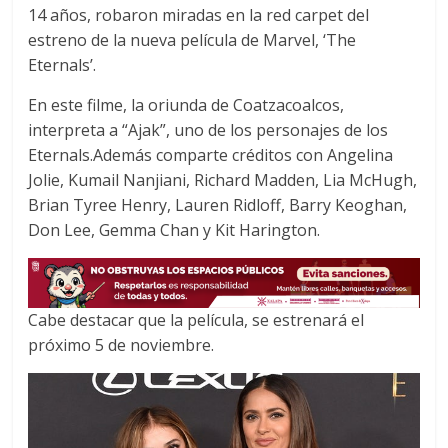
14 años, robaron miradas en la red carpet del
e
t
t
estreno de la nueva película de Marvel, ‘The
b
t
s
o
e
A
Eternals’.
o
r
p
En este filme, la oriunda de Coatzacoalcos,
k
p
interpreta a “Ajak”, uno de los personajes de los
Eternals.Además comparte créditos con Angelina
Jolie, Kumail Nanjiani, Richard Madden, Lia McHugh,
Brian Tyree Henry, Lauren Ridloff, Barry Keoghan,
Don Lee, Gemma Chan y Kit Harington.
Cabe destacar que la película, se estrenará el
próximo 5 de noviembre.