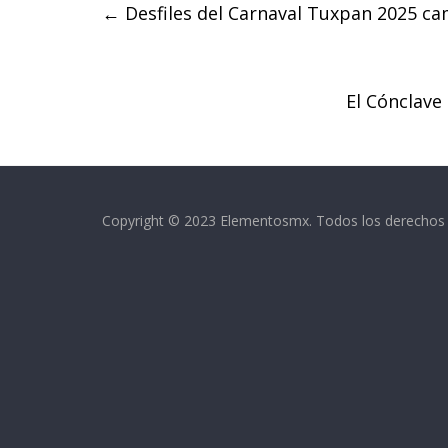
←
Desfiles del Carnaval Tuxpan 2025 ca
b
t
s
o
e
A
o
r
p
k
p
El Cónclave
Copyright © 2023 Elementosmx. Todos los derechos