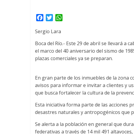
F
T
W
a
w
h
Sergio Lara
c
i
a
e
t
t
Boca del Río.- Este 29 de abril se llevará a 
b
t
s
el marco del 40 aniversario del sismo de 198
o
e
A
plazas comerciales ya se preparan.
o
r
p
k
p
En gran parte de los inmuebles de la zona 
avisos para informar e invitar a clientes y us
que busca fortalecer la cultura de la preven
Esta iniciativa forma parte de las acciones 
desastres naturales y antropogénicos que pu
Se alerta a la población en general que duran
federativas a través de 14 mil 491 altavoces