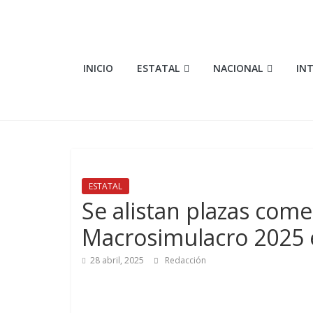
Saltar
al
contenido
Elementosmx
INICIO
ESTATAL
NACIONAL
IN
Periodismo
con
fundamento
ESTATAL
Se alistan plazas come
Macrosimulacro 2025 
28 abril, 2025
Redacción