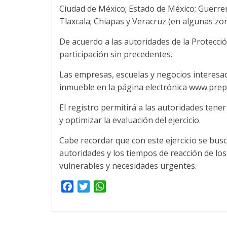
Ciudad de México; Estado de México; Guerrero
Tlaxcala; Chiapas y Veracruz (en algunas zo
De acuerdo a las autoridades de la Protecció
participación sin precedentes.
Las empresas, escuelas y negocios interesado
inmueble en la página electrónica www.pre
El registro permitirá a las autoridades ten
y optimizar la evaluación del ejercicio.
Cabe recordar que con este ejercicio se bus
autoridades y los tiempos de reacción de los
vulnerables y necesidades urgentes.
F
T
W
a
w
h
c
i
a
e
t
t