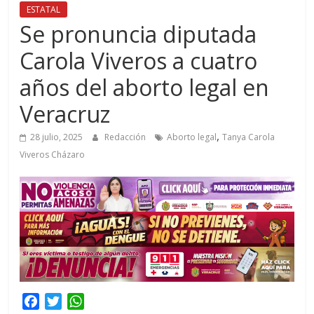
ESTATAL
Se pronuncia diputada
Carola Viveros a cuatro
años del aborto legal en
Veracruz
,
28 julio, 2025
Redacción
Aborto legal
Tanya Carola
Viveros Cházaro
F
T
W