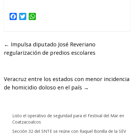
F
T
W
a
w
h
c
i
a
e
t
t
←
Impulsa diputado José Reveriano
b
t
s
regularización de predios escolares
o
e
A
o
r
p
k
p
Veracruz entre los estados con menor incidencia
de homicidio doloso en el país
→
Listo el operativo de seguridad para el Festival del Mar en
Coatzacoalcos
Sección 32 del SNTE se reúne con Raquel Bonilla de la SEV