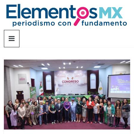
Saltar
al
contenido
Elementosmx
Periodismo
con
fundamento