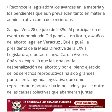
a
w
h
• Reconoce la legisladora los avances en la materia y
c
i
a
los pendientes que aún prevalecen tanto en materia
e
t
t
administrativa como de conciencias.
b
t
s
o
e
A
Xalapa, Ver., 28 de julio de 2025.- Al participar en el
o
r
p
evento denominado Del papel al territorio, a 4 años
k
p
del aborto legal en Veracruz ¿Qué sigue?, la
presidenta de la Mesa Directiva de la LXVII
Legislatura, diputada Tanya Carola Viveros
Cházaro, expresó que la lucha por la
despenalización del aborto y por el pleno ejercicio
de los derechos reproductivos ha sido grandes
puntos en la agenda legislativa que como
representante popular ha impulsado y que se nutre
de las causas colectivas que abanderan juntas.