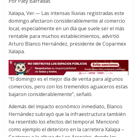
Por Paty Barradas
c
i
a
e
t
t
Xalapa, Ver.— Las intensas lluvias registradas este
b
t
s
domingo afectaron considerablemente al comercio
o
e
A
local, especialmente en un día que suele ser el más
o
r
p
rentable para muchos establecimientos, advirtió
k
p
Arturo Blanco Hernández, presidente de Coparmex
Xalapa.
“El domingo es el mejor día de venta para algunos
comercios, pero con los tremendos aguaceros estas
bajaron considerablemente”, señaló.
Además del impacto económico inmediato, Blanco
Hernández subrayó que la infraestructura también
ha resentido los efectos del temporal. Mencionó
como ejemplo el deterioro en la carretera Xalapa –