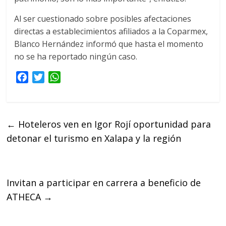
Al ser cuestionado sobre posibles afectaciones
directas a establecimientos afiliados a la Coparmex,
Blanco Hernández informó que hasta el momento
no se ha reportado ningún caso.
F
T
W
a
w
h
c
i
a
e
t
t
←
Hoteleros ven en Igor Rojí oportunidad para
b
t
s
detonar el turismo en Xalapa y la región
o
e
A
o
r
p
k
p
Invitan a participar en carrera a beneficio de
ATHECA
→