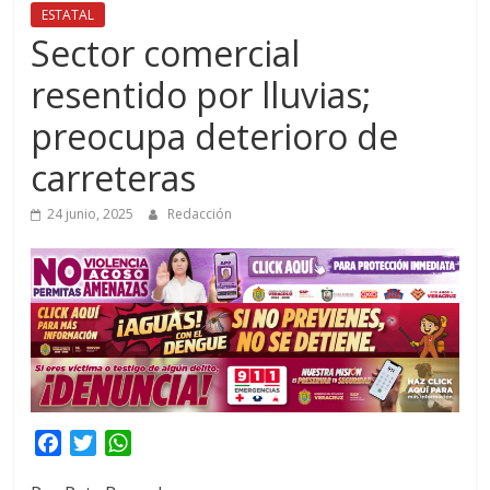
ESTATAL
Sector comercial
resentido por lluvias;
preocupa deterioro de
carreteras
24 junio, 2025
Redacción
F
T
W
a
w
h