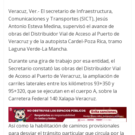
o
e
A
o
r
p
Veracuz, Ver.- El secretario de Infraestructura,
k
p
Comunicaciones y Transportes (SICT), Jesús
Antonio Esteva Medina, supervisó el avance de
obras del Distribuidor Vial de Acceso al Puerto de
Veracruz y de la autopista Cardel-Poza Rica, tramo
Laguna Verde-La Mancha.
Durante una gira de trabajo por esa entidad, el
Secretario constató las obras del Distribuidor Vial
de Acceso al Puerto de Veracruz, la ampliación de
carriles laterales entre los kilómetros 93+350 y
95+320, que se ejecutan en el cuerpo A, sobre la
Carretera Federal 140 Xalapa-Veracruz.
Así como la habilitación de caminos provisionales
para desviar el tránsito particular que circula por la