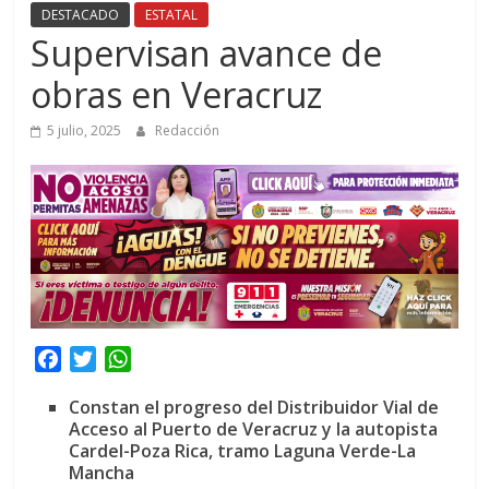
DESTACADO
ESTATAL
Supervisan avance de
obras en Veracruz
5 julio, 2025
Redacción
F
T
W
a
w
h
Constan el progreso del Distribuidor Vial de
c
i
a
Acceso al Puerto de Veracruz y la autopista
e
t
t
Cardel-Poza Rica, tramo Laguna Verde-La
b
t
s
Mancha