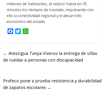
millones de habitantes, al reducir hasta en 35
minutos los tiempos de traslado, impulsando con
ello la conectividad regional y el desarrollo
económico del estado.
F
T
W
a
w
h
c
i
a
e
t
t
←
Atestigua Tanya Viveros la entrega de sillas
b
t
s
de ruedas a personas con discapacidad
o
e
A
o
r
p
k
p
Profeco pone a prueba resistencia y durabilidad
de zapatos escolares
→