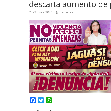
descarta aumento de 
22 junio, 2026
Redacción
F
T
W
a
w
h