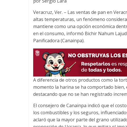
por Sergio Lara
c
i
a
e
t
t
Veracruz, Ver. – Las ventas de pan en Verac
b
t
s
altas temperaturas, un fenómeno considerado
o
e
A
mantiene como una opción económica dentro d
o
r
p
en el consumo, informó Bichir Nahum Lajud,
k
p
Panificadora (Canainpa).
A diferencia de otros productos como la torti
momento la harina se ha comportado bien, el
destacando que no se han registrado increm
El consejero de Canainpa indicó que el costo
los combustibles y los seguros, influenciado
aclaró que la mayor parte del grano utiliz
proporción de Ucrania, lo que mitiga el impac