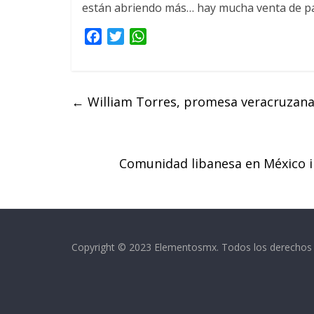
están abriendo más… hay mucha venta de pa
F
T
W
a
w
h
c
i
a
e
t
t
←
William Torres, promesa veracruzana 
b
t
s
o
e
A
o
r
p
k
p
Comunidad libanesa en México i
Copyright © 2023 Elementosmx. Todos los derechos