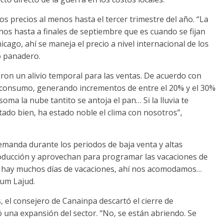
os precios al menos hasta el tercer trimestre del año. “La
os hasta a finales de septiembre que es cuando se fijan
cago, ahí se maneja el precio a nivel internacional de los
o panadero.
aron un alivio temporal para las ventas. De acuerdo con
l consumo, generando incrementos de entre el 20% y el 30%
oma la nube tantito se antoja el pan… Si la lluvia te
stado bien, ha estado noble el clima con nosotros”,
demanda durante los periodos de baja venta y altas
oducción y aprovechan para programar las vacaciones de
mo hay muchos días de vacaciones, ahí nos acomodamos…
hum Lajud.
s, el consejero de Canainpa descartó el cierre de
ó una expansión del sector. “No, se están abriendo. Se