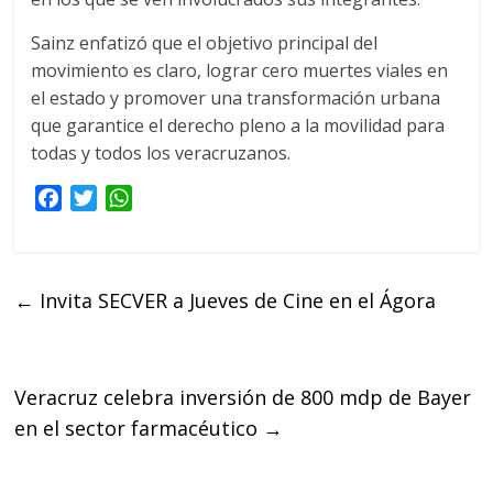
Sainz enfatizó que el objetivo principal del
movimiento es claro, lograr cero muertes viales en
el estado y promover una transformación urbana
que garantice el derecho pleno a la movilidad para
todas y todos los veracruzanos.
F
T
W
a
w
h
c
i
a
e
t
t
←
Invita SECVER a Jueves de Cine en el Ágora
b
t
s
o
e
A
o
r
p
k
p
Veracruz celebra inversión de 800 mdp de Bayer
en el sector farmacéutico
→