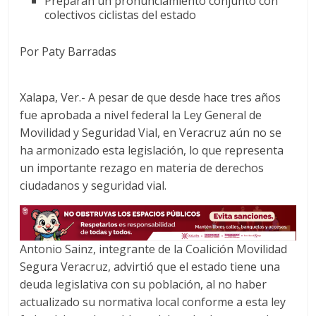
Preparan un pronunciamiento conjunto con
c
i
a
colectivos ciclistas del estado
e
t
t
b
t
s
Por Paty Barradas
o
e
A
o
r
p
k
p
Xalapa, Ver.- A pesar de que desde hace tres años
fue aprobada a nivel federal la Ley General de
Movilidad y Seguridad Vial, en Veracruz aún no se
ha armonizado esta legislación, lo que representa
un importante rezago en materia de derechos
ciudadanos y seguridad vial.
Antonio Sainz, integrante de la Coalición Movilidad
Segura Veracruz, advirtió que el estado tiene una
deuda legislativa con su población, al no haber
actualizado su normativa local conforme a esta ley