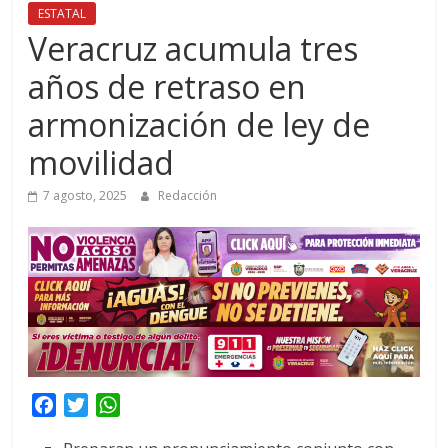
ESTATAL
Veracruz acumula tres
años de retraso en
armonización de ley de
movilidad
7 agosto, 2025
Redacción
F
T
W
a
w
h