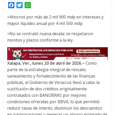
F
T
W
a
w
h
>Ahorros por más de 2 mil 900 mdp en intereses y
c
i
a
mayor liquidez anual por 4 mil 500 mdp.
e
t
t
b
t
s
>No se contrató nueva deuda; se respetaron
o
e
A
montos y plazos conforme a la ley.
o
r
p
k
p
Xalapa, Ver., lunes 20 de abril de 2026
.–
Como
parte de la estrategia integral de rescate,
saneamiento y fortalecimiento de las finanzas
públicas, el Gobierno de Veracruz llevó a cabo la
sustitución de dos créditos originalmente
contratados con BANOBRAS por mejores
condiciones ofrecidas por BBVA, lo que permitió
reducir tasas de interés, disminuir los descuentos
en participaciones y generar un ahorro estimado de