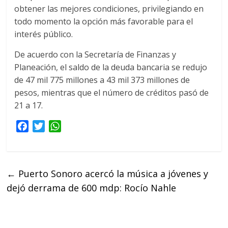
obtener las mejores condiciones, privilegiando en
todo momento la opción más favorable para el
interés público.
De acuerdo con la Secretaría de Finanzas y
Planeación, el saldo de la deuda bancaria se redujo
de 47 mil 775 millones a 43 mil 373 millones de
pesos, mientras que el número de créditos pasó de
21 a 17.
F
T
W
a
w
h
c
i
a
e
t
t
←
Puerto Sonoro acercó la música a jóvenes y
b
t
s
dejó derrama de 600 mdp: Rocío Nahle
o
e
A
o
r
p
k
p