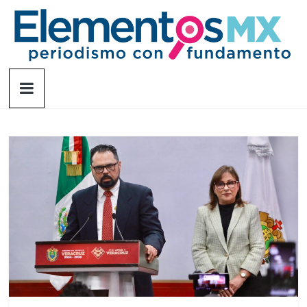
Saltar
al
contenido
Elementosmx
Periodismo
con
fundamento