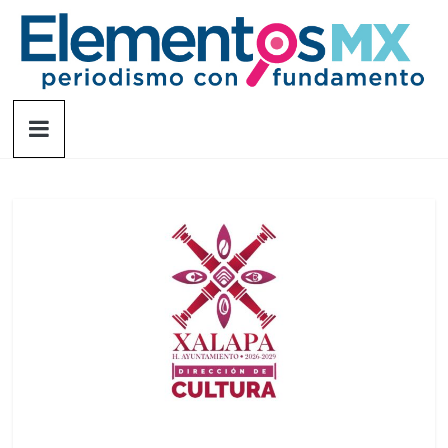
Saltar
al
contenido
Elementosmx
Periodismo
con
fundamento