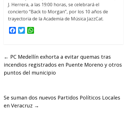
J. Herrera, a las 19:00 horas, se celebrará el
concierto “Back to Morgan”, por los 10 años de
trayectoria de la Academia de Música JazzCat.
F
T
W
a
w
h
c
i
a
e
t
t
←
PC Medellín exhorta a evitar quemas tras
b
t
s
incendios registrados en Puente Moreno y otros
o
e
A
o
r
p
puntos del municipio
k
p
Se suman dos nuevos Partidos Políticos Locales
en Veracruz
→