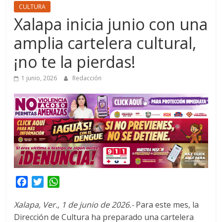
CULTURA
Xalapa inicia junio con una
amplia cartelera cultural,
¡no te la pierdas!
1 junio, 2026
Redacción
F
T
W
a
w
h
Xalapa, Ver., 1 de junio de 2026.-
Para este mes, la
c
i
a
Dirección de Cultura ha preparado una cartelera
e
t
t