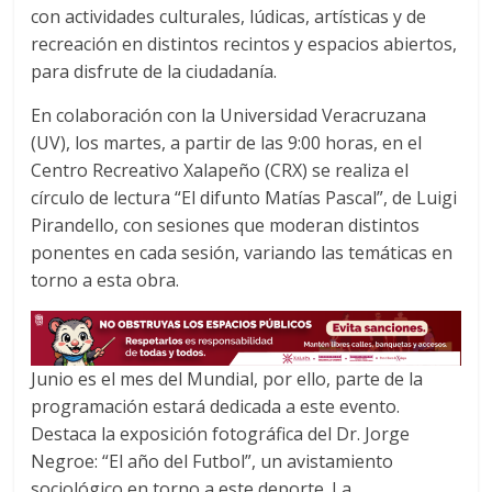
con actividades culturales, lúdicas, artísticas y de
b
t
s
o
e
A
recreación en distintos recintos y espacios abiertos,
o
r
p
para disfrute de la ciudadanía.
k
p
En colaboración con la Universidad Veracruzana
(UV), los martes, a partir de las 9:00 horas, en el
Centro Recreativo Xalapeño (CRX) se realiza el
círculo de lectura “El difunto Matías Pascal”, de Luigi
Pirandello, con sesiones que moderan distintos
ponentes en cada sesión, variando las temáticas en
torno a esta obra.
Junio es el mes del Mundial, por ello, parte de la
programación estará dedicada a este evento.
Destaca la exposición fotográfica del Dr. Jorge
Negroe: “El año del Futbol”, un avistamiento
sociológico en torno a este deporte. La