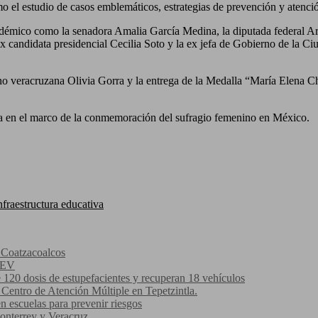
mo el estudio de casos emblemáticos, estrategias de prevención y atenci
cadémico como la senadora Amalia García Medina, la diputada federal Ar
a ex candidata presidencial Cecilia Soto y la ex jefa de Gobierno de la
rano veracruzana Olivia Gorra y la entrega de la Medalla “María Elena C
ca en el marco de la conmemoración del sufragio femenino en México.
fraestructura educativa
n Coatzacoalcos
 SEV
 120 dosis de estupefacientes y recuperan 18 vehículos
Centro de Atención Múltiple en Tepetzintla.
 escuelas para prevenir riesgos
onterrey y Veracruz