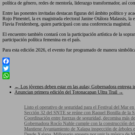
política de género, redes de mentoría, liderazgo transformador, así co
Entre las ponentes invitadas destacan figuras del ámbito político y a
Rojo Pimentel, la ex magistrada electoral Janine Otálora Malassis, l
Flavia Freidenberg, quien participará con una conferencia magistral.
El encuentro también contará con la participación artística de la sop
participación política femenina en el país.
Para esta edición 2026, el evento fue programado de manera simbóli
Facebook
Twitter
WhatsApp
←
Los jóvenes deben estar en las aulas; Gobernadora entrega in
Anuncian primera edición del Totonacapan Ultra Trail
→
Listo el operativo de seguridad para el Festival del Mar e
Sección 32 del SNTE se reúne con Raquel Bonilla de la
Coordinación entre fuerzas de seguridad, decomisa más de
Gobernadora Rocío Nahle cumple con la construcción del 
Mantiene Ayuntamiento de Xalapa inspección de árboles en
Desde Xalapa, Millonario apuesta por unir la música de M