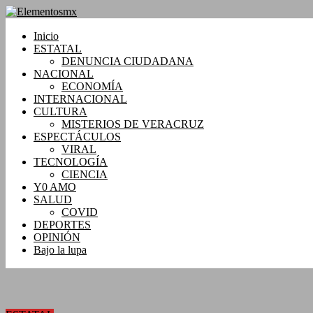
Saltar
al
contenido
Inicio
Elementosmx
ESTATAL
DENUNCIA CIUDADANA
Periodismo
NACIONAL
con
ECONOMÍA
fundamento
INTERNACIONAL
CULTURA
MISTERIOS DE VERACRUZ
ESPECTÁCULOS
VIRAL
TECNOLOGÍA
CIENCIA
Y0 AMO
SALUD
COVID
DEPORTES
OPINIÓN
Bajo la lupa