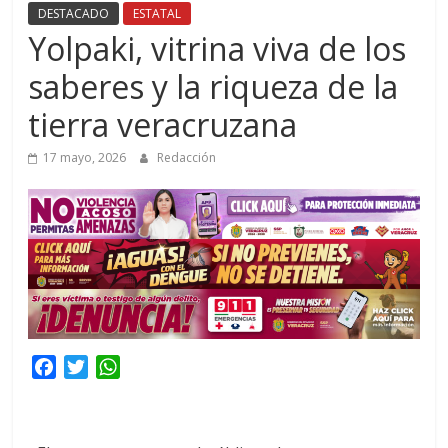
DESTACADO
ESTATAL
Yolpaki, vitrina viva de los
saberes y la riqueza de la
tierra veracruzana
17 mayo, 2026
Redacción
F
T
W
a
w
h
c
i
a
e
t
t