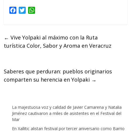
F
T
W
a
w
h
c
i
a
e
t
t
←
Vive Yolpaki al máximo con la Ruta
b
t
s
turística Color, Sabor y Aroma en Veracruz
o
e
A
o
r
p
k
p
Saberes que perduran: pueblos originarios
comparten su herencia en Yolpaki
→
La majestuosa voz y calidad de Javier Camarena y Natalia
Jiménez cautivaron a miles de asistentes en el Festival del
Mar
En Xallitic alistan festival por tercer aniversario como Barrio