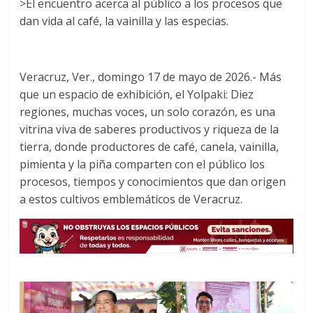
>El encuentro acerca al público a los procesos que
b
t
s
dan vida al café, la vainilla y las especias.
o
e
A
o
r
p
k
p
Veracruz, Ver., domingo 17 de mayo de 2026.- Más
que un espacio de exhibición, el Yolpaki: Diez
regiones, muchas voces, un solo corazón, es una
vitrina viva de saberes productivos y riqueza de la
tierra, donde productores de café, canela, vainilla,
pimienta y la piña comparten con el público los
procesos, tiempos y conocimientos que dan origen
a estos cultivos emblemáticos de Veracruz.