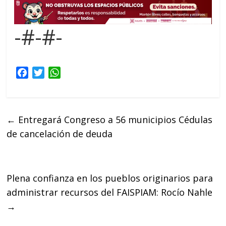
-#-#-
F
T
W
a
w
h
c
i
a
e
t
t
←
Entregará Congreso a 56 municipios Cédulas
b
t
s
de cancelación de deuda
o
e
A
o
r
p
k
p
Plena confianza en los pueblos originarios para
administrar recursos del FAISPIAM: Rocío Nahle
→