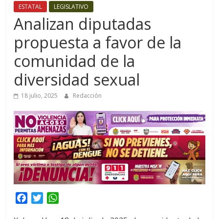
ESTATAL
LEGISLATIVO
Analizan diputadas
propuesta a favor de la
comunidad de la
diversidad sexual
18 julio, 2025
Redacción
F
T
W
a
w
h