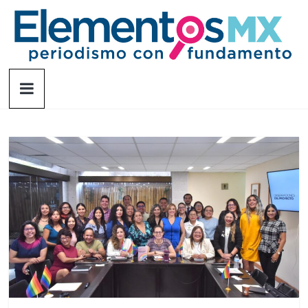
Saltar
al
contenido
Elementosmx
Periodismo
con
fundamento