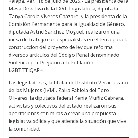
Xalapa, Ver., 18 de julio de 2025.- La presidenta de la
c
i
a
Mesa Directiva de la LXVII Legislatura, diputada
e
t
t
Tanya Carola Viveros Cházaro, y la presidenta de la
b
t
s
o
e
A
Comisión Permanente para la Igualdad de Género,
o
r
p
diputada Astrid Sánchez Moguel, realizaron una
k
p
mesa de trabajo con especialistas en el tema para la
construcción del proyecto de ley que reforma
diversos artículos del Código Penal denominado
Violencia por Prejuicio a la Población
LGBTTTIQAP+.
Las legisladoras, la titular del Instituto Veracruzano
de las Mujeres (IVM), Zaira Fabiola del Toro
Olivares, la diputada federal Kenia Muñiz Cabrera,
activistas y colectivos del estado realizaron sus
aportaciones con miras a crear una propuesta
legislativa sólida y que atienda la situación que vive
la comunidad.