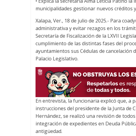
• Explica la secretaria Alma Leticia Patiño 
c
i
a
municipalidades gestionar nuevos créditos y
e
t
t
b
t
s
Xalapa, Ver., 18 de julio de 2025.- Para coad
o
e
A
administrativa y evitar rezagos en los trámite
o
r
p
Secretaría de Fiscalización de la LXVII Legis
k
p
cumplimiento de las distintas fases del proc
ayuntamientos sus Cédulas de cancelación de
Palacio Legislativo.
En entrevista, la funcionaria explicó que, a p
instrucciones del presidente de la Junta de 
Hernández, se realizó una revisión de todos 
integración de expedientes en Deuda Públic
antigüedad.