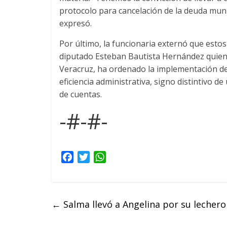
protocolo para cancelación de la deuda munic
expresó.
Por último, la funcionaria externó que estos
diputado Esteban Bautista Hernández quien
Veracruz, ha ordenado la implementación de
eficiencia administrativa, signo distintivo d
de cuentas.
-#-#-
F
T
W
a
w
h
c
i
a
e
t
t
←
Salma llevó a Angelina por su lechero
b
t
s
o
e
A