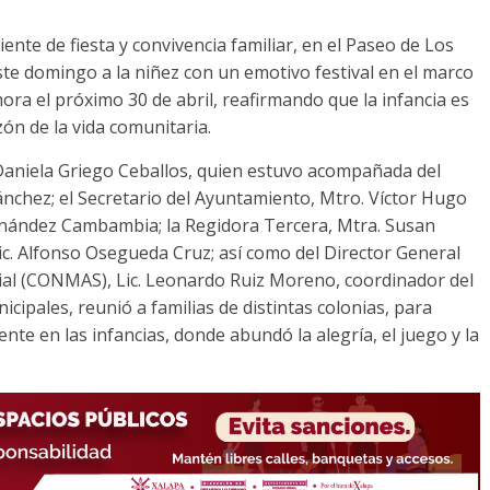
nte de fiesta y convivencia familiar, en el Paseo de Los
te domingo a la niñez con un emotivo festival en el marco
ora el próximo 30 de abril, reafirmando que la infancia es
zón de la vida comunitaria.
. Daniela Griego Ceballos, quien estuvo acompañada del
ánchez; el Secretario del Ayuntamiento, Mtro. Víctor Hugo
ernández Cambambia; la Regidora Tercera, Mtra. Susan
ic. Alfonso Osegueda Cruz; así como del Director General
cial (CONMAS), Lic. Leonardo Ruiz Moreno, coordinador del
icipales, reunió a familias de distintas colonias, para
te en las infancias, donde abundó la alegría, el juego y la