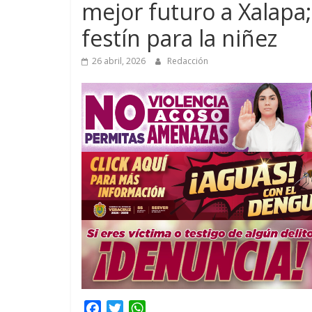
mejor futuro a Xalapa
festín para la niñez
26 abril, 2026
Redacción
F
T
W