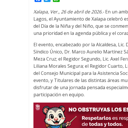
a
w
h
Xalapa, Ver., 26 de abril de 2026.-
En un ambie
c
i
a
Lagos, el Ayuntamiento de Xalapa celebró es
e
t
t
del Día de la Niña y del Niño, que se conmem
b
t
s
o
e
A
una prioridad en la agenda pública y el cora
o
r
p
El evento, encabezado por la Alcaldesa, Lic
k
p
Síndico Único, Dr. Marco Aurelio Martínez S
Meza Cruz; el Regidor Segundo, Lic. Axel F
Liliana Morales Segura; el Regidor Cuarto, L
del Consejo Municipal para la Asistencia So
evento, y Titulares de las distintas áreas mun
disfrutar de una jornada pensada especialmen
participación en equipo.