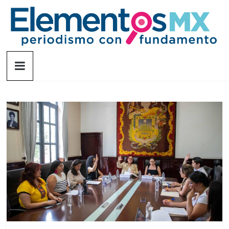
Saltar
al
contenido
Elementosmx
Periodismo
con
fundamento