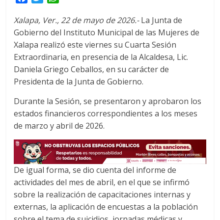
a
w
h
Xalapa, Ver., 22 de mayo de 2026.-
La Junta de
c
i
a
Gobierno del Instituto Municipal de las Mujeres de
e
t
t
Xalapa realizó este viernes su Cuarta Sesión
b
t
s
o
e
A
Extraordinaria, en presencia de la Alcaldesa, Lic.
o
r
p
Daniela Griego Ceballos, en su carácter de
k
p
Presidenta de la Junta de Gobierno.
Durante la Sesión, se presentaron y aprobaron los
estados financieros correspondientes a los meses
de marzo y abril de 2026.
De igual forma, se dio cuenta del informe de
actividades del mes de abril, en el que se infirmó
sobre la realización de capacitaciones internas y
externas, la aplicación de encuestas a la población
sobre el tema de suicidios, jornadas médicas y