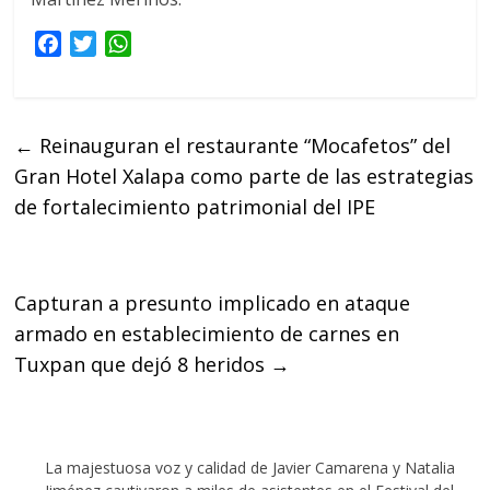
F
T
W
a
w
h
c
i
a
e
t
t
←
Reinauguran el restaurante “Mocafetos” del
b
t
s
Gran Hotel Xalapa como parte de las estrategias
o
e
A
o
r
p
de fortalecimiento patrimonial del IPE
k
p
Capturan a presunto implicado en ataque
armado en establecimiento de carnes en
Tuxpan que dejó 8 heridos
→
La majestuosa voz y calidad de Javier Camarena y Natalia