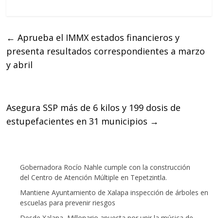
a
w
h
c
i
a
e
t
t
←
Aprueba el IMMX estados financieros y
b
t
s
presenta resultados correspondientes a marzo
o
e
A
o
r
p
y abril
k
p
Asegura SSP más de 6 kilos y 199 dosis de
estupefacientes en 31 municipios
→
Gobernadora Rocío Nahle cumple con la construcción
del Centro de Atención Múltiple en Tepetzintla.
Mantiene Ayuntamiento de Xalapa inspección de árboles en
escuelas para prevenir riesgos
Desde Xalapa, Millonario apuesta por unir la música de