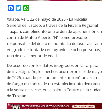
F
T
W
a
w
h
Xalapa, Ver., 22 de mayo de 2026.- La Fiscalía
c
i
a
General del Estado, a través de la Fiscalía Regional
e
t
t
Tuxpan, cumplimentó una orden de aprehensión en
b
t
s
o
e
A
contra de Mateo Alberto “N”, como presunto
o
r
p
responsable del delito de homicidio doloso calificado
k
p
en grado de tentativa en agravio de ocho personas,
una de ellas menor de edad.
De acuerdo con los datos integrados en la carpeta
de investigación, los hechos ocurrieron el 9 de mayo
de 2026, cuando presuntamente accionó un arma
de fuego en contra de un establecimiento dedicado
a la venta de carne, en la colonia Centro de la ciudad
de Tuxpan.