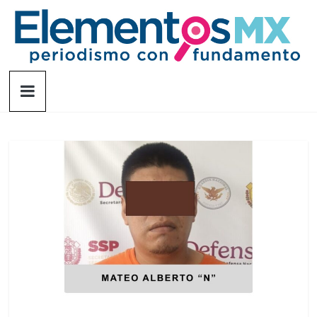
Saltar
al
contenido
Elementosmx
Periodismo
con
fundamento