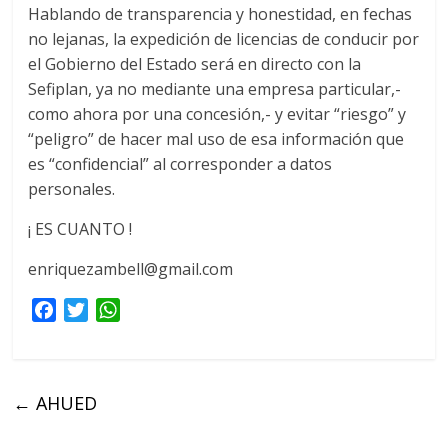
Hablando de transparencia y honestidad, en fechas
no lejanas, la expedición de licencias de conducir por
el Gobierno del Estado será en directo con la
Sefiplan, ya no mediante una empresa particular,-
como ahora por una concesión,- y evitar “riesgo” y
“peligro” de hacer mal uso de esa información que
es “confidencial” al corresponder a datos
personales.
¡ ES CUANTO !
enriquezambell@gmail.com
F
T
W
a
w
h
c
i
a
e
t
t
←
AHUED
b
t
s
o
e
A