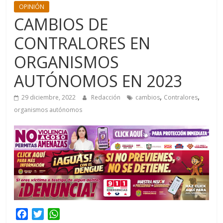
OPINIÓN
CAMBIOS DE
CONTRALORES EN
ORGANISMOS
AUTÓNOMOS EN 2023
,
,
29 diciembre, 2022
Redacción
cambios
Contralores
organismos autónomos
F
T
W