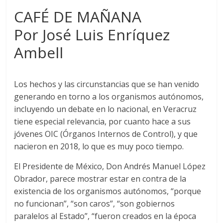
a
w
h
CAFÉ DE MAÑANA
c
i
a
e
t
t
Por José Luis Enríquez
b
t
s
Ambell
o
e
A
o
r
p
k
p
Los hechos y las circunstancias que se han venido
generando en torno a los organismos autónomos,
incluyendo un debate en lo nacional, en Veracruz
tiene especial relevancia, por cuanto hace a sus
jóvenes OIC (Órganos Internos de Control), y que
nacieron en 2018, lo que es muy poco tiempo.
El Presidente de México, Don Andrés Manuel López
Obrador, parece mostrar estar en contra de la
existencia de los organismos autónomos, “porque
no funcionan”, “son caros”, “son gobiernos
paralelos al Estado”, “fueron creados en la época