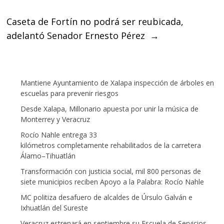
o
r
p
k
p
Caseta de Fortín no podrá ser reubicada,
adelantó Senador Ernesto Pérez
→
Mantiene Ayuntamiento de Xalapa inspección de árboles en
escuelas para prevenir riesgos
Desde Xalapa, Millonario apuesta por unir la música de
Monterrey y Veracruz
Rocío Nahle entrega 33
kilómetros completamente rehabilitados de la carretera
Álamo–Tihuatlán
Transformación con justicia social, mil 800 personas de
siete municipios reciben Apoyo a la Palabra: Rocío Nahle
MC politiza desafuero de alcaldes de Úrsulo Galván e
Ixhuatlán del Sureste
Veracruz estrenará en septiembre su Escuela de Servicios