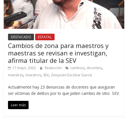
DESTACADO
ESTATAL
Cambios de zona para maestros y
maestras se revisan e investigan,
afirma titular de la SEV
,
,
17 mayo, 2022
Redacción
cambios
docentes
,
,
,
maestras
maestros
SEV
Zenyazen Escobar García
Actualmente hay 23 denuncias de docentes que aseguran
ser víctimas de delitos por lo que piden cambio de sitio SEV
Leer más