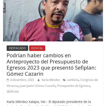
DESTACADO
ESTATAL
Podrían haber cambios en
Anteproyecto del Presupuesto de
Egresos 2023 que presentó Sefiplan:
Gómez Cazarín
,
4 diciembre, 2022
Karla Méndez
cambios
Congreso de
,
,
,
Veracruz
Juan Javier Gómez Cazarín
Presupuesto de Egresos
SEFIPLAN
Karla Méndez Xalapa, Ver.- El diputado presidente de la