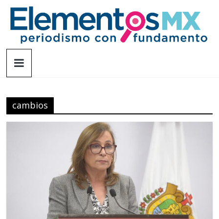
Saltar
al
contenido
Elementosmx
Periodismo
con
fundamento
cambios