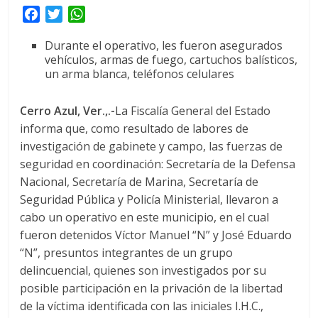
F
T
W
a
w
h
Durante el operativo, les fueron asegurados
c
i
a
vehículos, armas de fuego, cartuchos balísticos,
e
t
t
un arma blanca, teléfonos celulares
b
t
s
o
e
A
Cerro Azul, Ver.,.-
La Fiscalía General del Estado
o
r
p
informa que, como resultado de labores de
k
p
investigación de gabinete y campo, las fuerzas de
seguridad en coordinación: Secretaría de la Defensa
Nacional, Secretaría de Marina, Secretaría de
Seguridad Pública y Policía Ministerial, llevaron a
cabo un operativo en este municipio, en el cual
fueron detenidos Víctor Manuel “N” y José Eduardo
“N”, presuntos integrantes de un grupo
delincuencial, quienes son investigados por su
posible participación en la privación de la libertad
de la víctima identificada con las iniciales I.H.C.,