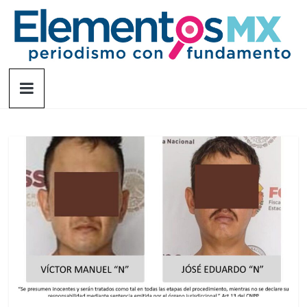
Saltar
al
contenido
Elementosmx
Periodismo
con
fundamento