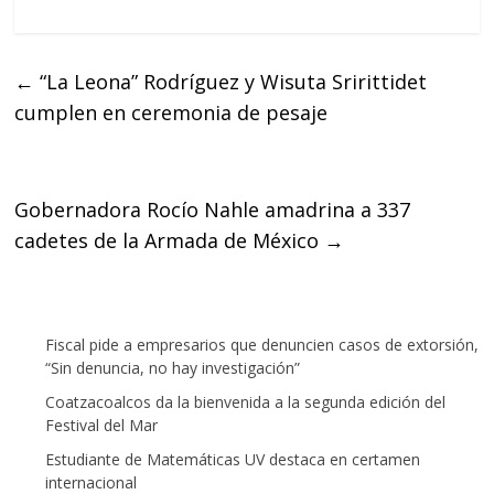
a
w
h
c
i
a
e
t
t
←
“La Leona” Rodríguez y Wisuta Sririttidet
b
t
s
cumplen en ceremonia de pesaje
o
e
A
o
r
p
k
p
Gobernadora Rocío Nahle amadrina a 337
cadetes de la Armada de México
→
Fiscal pide a empresarios que denuncien casos de extorsión,
“Sin denuncia, no hay investigación”
Coatzacoalcos da la bienvenida a la segunda edición del
Festival del Mar
Estudiante de Matemáticas UV destaca en certamen
internacional