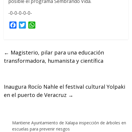
posible el programa Sembrando Vida.
-0-0-0-0-0-
F
T
W
a
w
h
c
i
a
e
t
t
←
Magisterio, pilar para una educación
b
t
s
transformadora, humanista y científica
o
e
A
o
r
p
k
p
Inaugura Rocío Nahle el festival cultural Yolpaki
en el puerto de Veracruz
→
Mantiene Ayuntamiento de Xalapa inspección de árboles en
escuelas para prevenir riesgos