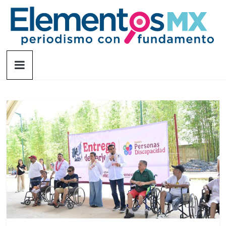
Saltar
al
contenido
Elementosmx
Periodismo
con
fundamento