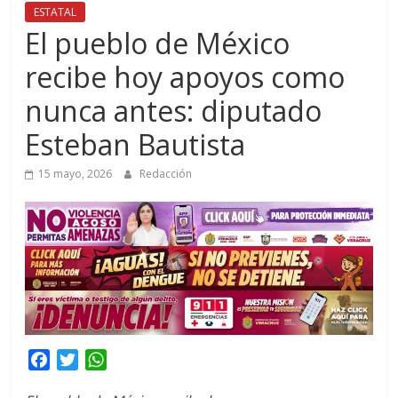
ESTATAL
El pueblo de México
recibe hoy apoyos como
nunca antes: diputado
Esteban Bautista
15 mayo, 2026
Redacción
F
T
W
a
w
h