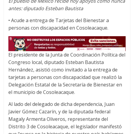
El pueblo de México recibe hoy apoyos como nunca
c
i
a
antes: diputado Esteban Bautista
e
t
t
b
t
s
• Acude a entrega de Tarjetas del Bienestar a
o
e
A
personas con discapacidad en Cosoleacaque.
o
r
p
k
p
El presidente de la Junta de Coordinación Política del
Congreso local, diputado Esteban Bautista
Hernández, asistió como invitado a la entrega de
tarjetas a personas con discapacidad que realizó la
Delegación Estatal de la Secretaría de Bienestar en
el municipio de Cosoleacaque.
Al lado del delegado de dicha dependencia, Juan
Javier Gómez Cazarín, y de la diputada federal
Magaly Armenta Oliveros, representante del
Distrito 3 de Cosoleacaque, el legislador manifestó