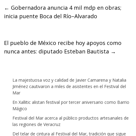
e
t
t
←
Gobernadora anuncia 4 mil mdp en obras;
b
t
s
inicia puente Boca del Río–Alvarado
o
e
A
o
r
p
k
p
El pueblo de México recibe hoy apoyos como
nunca antes: diputado Esteban Bautista
→
La majestuosa voz y calidad de Javier Camarena y Natalia
Jiménez cautivaron a miles de asistentes en el Festival del
Mar
En Xallitic alistan festival por tercer aniversario como Barrio
Mágico
Festival del Mar acerca al público productos artesanales de
las regiones de Veracruz
Del telar de cintura al Festival del Mar, tradición que sigue