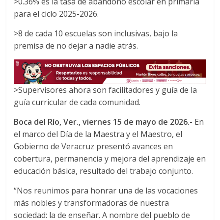
>0.36% es la tasa de abandono escolar en primaria
c
i
a
para el ciclo 2025-2026.
e
t
t
b
t
s
>8 de cada 10 escuelas son inclusivas, bajo la
o
e
A
premisa de no dejar a nadie atrás.
o
r
p
k
p
>Supervisores ahora son facilitadores y guía de la
guía curricular de cada comunidad.
Boca del Río, Ver., viernes 15 de mayo de 2026
.-
En
el marco del Día de la Maestra y el Maestro, el
Gobierno de Veracruz presentó avances en
cobertura, permanencia y mejora del aprendizaje en
educación básica, resultado del trabajo conjunto.
“Nos reunimos para honrar una de las vocaciones
más nobles y transformadoras de nuestra
sociedad: la de enseñar. A nombre del pueblo de