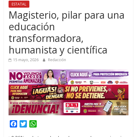
ESTATAL
Magisterio, pilar para una
educación
transformadora,
humanista y científica
15 mayo, 2026
Redacción
F
T
W
a
w
h