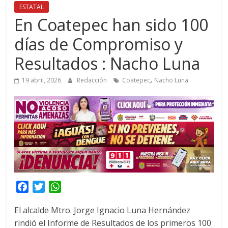
ESTATAL
En Coatepec han sido 100
días de Compromiso y
Resultados : Nacho Luna
,
19 abril, 2026
Redacción
Coatepec
Nacho Luna
F
T
W
a
w
h
El alcalde Mtro. Jorge Ignacio Luna Hernández
c
i
a
rindió el Informe de Resultados de los primeros 100
e
t
t