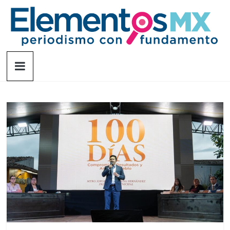
Saltar
al
contenido
Elementosmx
Periodismo
con
fundamento