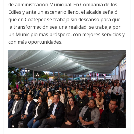
de administración Municipal. En Compañía de los
b
t
s
o
e
A
Ediles y ante un escenario lleno, el alcalde señaló
o
r
p
que en Coatepec se trabaja sin descanso para que
k
p
la transformación sea una realidad, se trabaja por
un Municipio más próspero, con mejores servicios y
con más oportunidades.