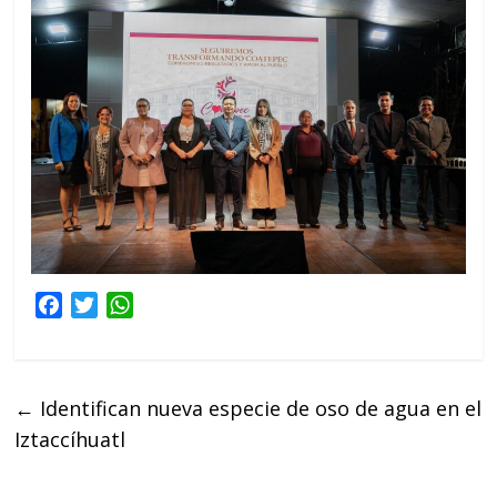
F
T
W
a
w
h
c
i
a
e
t
t
←
Identifican nueva especie de oso de agua en el
b
t
s
Iztaccíhuatl
o
e
A
o
r
p
k
p