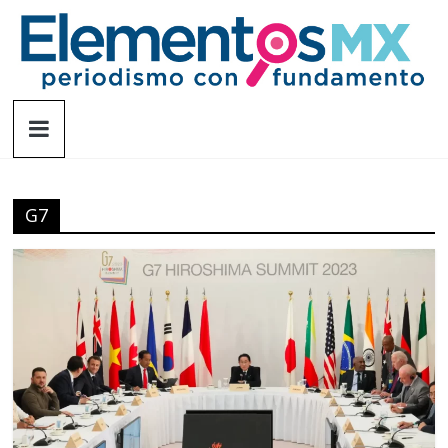
Saltar
al
contenido
Elementosmx
Periodismo
con
fundamento
G7