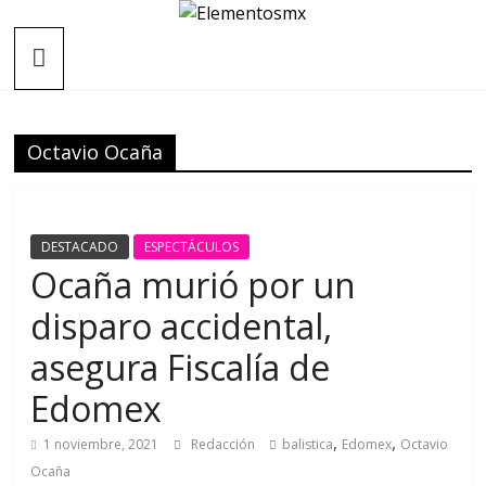
Saltar
Elementosmx
al
contenido
Periodismo
con
fundamento
Octavio Ocaña
DESTACADO
ESPECTÁCULOS
Ocaña murió por un
disparo accidental,
asegura Fiscalía de
Edomex
,
,
1 noviembre, 2021
Redacción
balistica
Edomex
Octavio
Ocaña