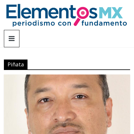
Saltar
al
contenido
Elementosmx
Periodismo
con
fundamento
Piñata