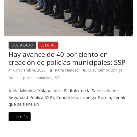
DESTACADO
ESTATAL
Hay avance de 40 por ciento en
creación de policías municipales: SSP
6 noviembre, 2023
Karla Méndez
Cuauhtémoc Zúñiga
,
,
Bonilla
policía municipal
SSP
Karla Méndez Xalapa, Ver.- El titular de la Secretaría de
Seguridad Pública(SSP), Cuauhtémoc Zúñiga Bonilla, señaló
que se tiene un
Leer más