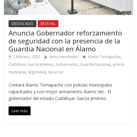
DESTACADO
ESTATAL
Anuncia Gobernador reforzamiento
de seguridad con la presencia de la
Guardia Nacional en Álamo
,
2 febrero, 2022
Nora Hernández
Alamo Temapache
,
,
,
Cuitláhuac García Jiménez
Gobernador
Guardia Nacional
policía
,
,
municipal
Seguridad
Veracruz
Contará Álamo Temapache con policías municipales
capacitados y con mejor armamento Álamo Ver.- El
gobernador del estado Cuitláhuac Garcia Jiménez
Leer más