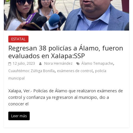
ESTATAL
Regresan 38 policías a Álamo, fueron
evaluados en Xalapa:SSP
,
12 julio, 2023
Nora Hernández
Álamo Temapache
,
,
Cuauhtémoc Zúñiga Bonilla
exámenes de control
policía
municipal
Xalapa, Ver.- Policías de Álamo que realizaron exámenes de
control y confianza ya regresaron al municipio, dio a
conocer el
Leer más