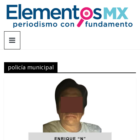
Saltar
al
contenido
Elementosmx
Periodismo
con
fundamento
policía municipal