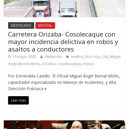
DESTACADO
ESTATAL
Carretera Orizaba- Cosolecaque con
mayor incidencia delictiva en robos y
asaltos a conductores
,
,
,
19 mayo, 2022
Redacción
asaltos
foco rojo
GN
Miguel
,
,
Ángel Bernal Vilchis
Orizaba- Cosoleacaque
Robos
Por Esmeralda Castillo El Oficial Miguel Ángel Bernal Vilchis,
capacitador especializado en Manejo de Incidentes, y Alta
Dirección Policiaca e
Leer más