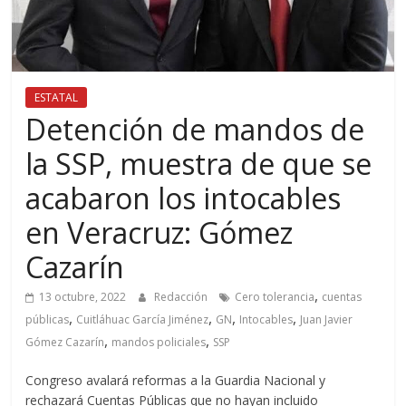
ESTATAL
Detención de mandos de
la SSP, muestra de que se
acabaron los intocables
en Veracruz: Gómez
Cazarín
,
13 octubre, 2022
Redacción
Cero tolerancia
cuentas
,
,
,
,
públicas
Cuitláhuac García Jiménez
GN
Intocables
Juan Javier
,
,
Gómez Cazarín
mandos policiales
SSP
Congreso avalará reformas a la Guardia Nacional y
rechazará Cuentas Públicas que no hayan incluido