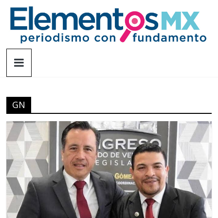
Saltar
al
contenido
Elementosmx
Periodismo
con
fundamento
GN