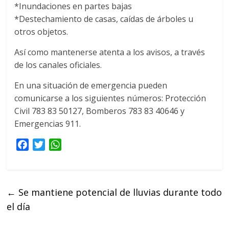
*Inundaciones en partes bajas
*Destechamiento de casas, caídas de árboles u
otros objetos.
Así como mantenerse atenta a los avisos, a través
de los canales oficiales.
En una situación de emergencia pueden
comunicarse a los siguientes números: Protección
Civil 783 83 50127, Bomberos 783 83 40646 y
Emergencias 911.
F
T
W
a
w
h
c
i
a
e
t
t
←
Se mantiene potencial de lluvias durante todo
b
t
s
el día
o
e
A
o
r
p