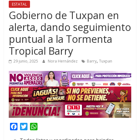
ESTATAL
Gobierno de Tuxpan en
alerta, dando seguimiento
puntual a la Tormenta
Tropical Barry
,
29 junio, 2025
Nora Hernández
Barry
Tuxpan
F
T
W
a
w
h