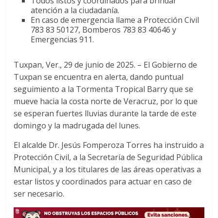
Todos listos y coordinados para brindar
c
i
a
atención a la ciudadanía.
e
t
t
En caso de emergencia llame a Protección Civil
b
t
s
783 83 50127, Bomberos 783 83 40646 y
o
e
A
Emergencias 911.
o
r
p
k
p
Tuxpan, Ver., 29 de junio de 2025. – El Gobierno de
Tuxpan se encuentra en alerta, dando puntual
seguimiento a la Tormenta Tropical Barry que se
mueve hacia la costa norte de Veracruz, por lo que
se esperan fuertes lluvias durante la tarde de este
domingo y la madrugada del lunes.
El alcalde Dr. Jesús Fomperoza Torres ha instruido a
Protección Civil, a la Secretaría de Seguridad Pública
Municipal, y a los titulares de las áreas operativas a
estar listos y coordinados para actuar en caso de
ser necesario.