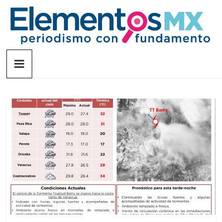
Saltar
al
contenido
Elementosmx
Periodismo
con
fundamento