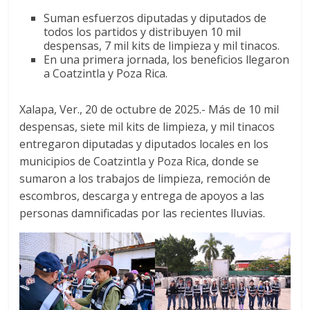
a
w
h
Suman esfuerzos diputadas y diputados de
c
i
a
todos los partidos y distribuyen 10 mil
e
t
t
despensas, 7 mil kits de limpieza y mil tinacos.
b
t
s
En una primera jornada, los beneficios llegaron
o
e
A
a Coatzintla y Poza Rica.
o
r
p
k
p
Xalapa, Ver., 20 de octubre de 2025.- Más de 10 mil
despensas, siete mil kits de limpieza, y mil tinacos
entregaron diputadas y diputados locales en los
municipios de Coatzintla y Poza Rica, donde se
sumaron a los trabajos de limpieza, remoción de
escombros, descarga y entrega de apoyos a las
personas damnificadas por las recientes lluvias.