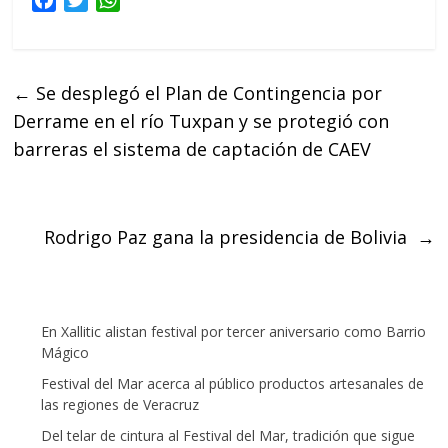
F
T
W
a
w
h
c
i
a
e
t
t
←
Se desplegó el Plan de Contingencia por
b
t
s
Derrame en el río Tuxpan y se protegió con
o
e
A
o
r
p
barreras el sistema de captación de CAEV
k
p
Rodrigo Paz gana la presidencia de Bolivia
→
En Xallitic alistan festival por tercer aniversario como Barrio
Mágico
Festival del Mar acerca al público productos artesanales de
las regiones de Veracruz
Del telar de cintura al Festival del Mar, tradición que sigue