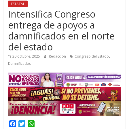
ESTATAL
Intensifica Congreso
entrega de apoyos a
damnificados en el norte
del estado
,
20 octubre, 2025
Redacción
Congreso del Estado
Damnificados
F
T
W