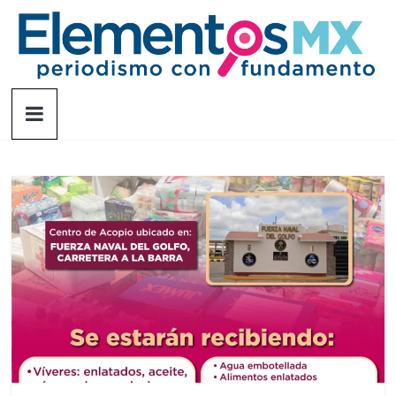
Saltar
al
contenido
Elementosmx
Periodismo
con
fundamento