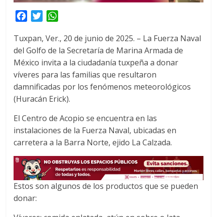
F
T
W
a
w
h
Tuxpan, Ver., 20 de junio de 2025. – La Fuerza Naval
c
i
a
del Golfo de la Secretaría de Marina Armada de
e
t
t
México invita a la ciudadanía tuxpeña a donar
b
t
s
o
e
A
víveres para las familias que resultaron
o
r
p
damnificadas por los fenómenos meteorológicos
k
p
(Huracán Erick).
El Centro de Acopio se encuentra en las
instalaciones de la Fuerza Naval, ubicadas en
carretera a la Barra Norte, ejido La Calzada.
Estos son algunos de los productos que se pueden
donar: