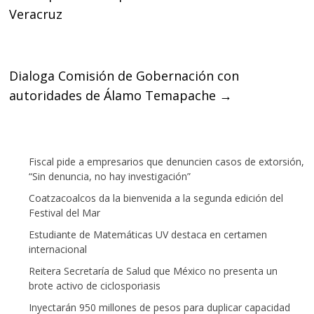
Veracruz
o
e
A
o
r
p
k
p
Dialoga Comisión de Gobernación con
autoridades de Álamo Temapache
→
Fiscal pide a empresarios que denuncien casos de extorsión,
“Sin denuncia, no hay investigación”
Coatzacoalcos da la bienvenida a la segunda edición del
Festival del Mar
Estudiante de Matemáticas UV destaca en certamen
internacional
Reitera Secretaría de Salud que México no presenta un
brote activo de ciclosporiasis
Inyectarán 950 millones de pesos para duplicar capacidad