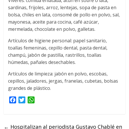
Víveres: comida enlatada, atún en sobre o lata,
sardinas, frijoles, arroz, lentejas, sopa de pasta en
bolsa, chiles en lata, consomé de pollo en polvo, sal,
mayonesa, aceite para cocina, café azúcar,
mermelada, chocolate en polvo, galletas.
Artículos de higiene personal: papel sanitario,
toallas femeninas, cepillo dental, pasta dental,
champú, jabón de pastilla, rastrillos, toallas
húmedas, pañales desechables.
Artículos de limpieza: jabón en polvo, escobas,
cepillos, jaladores, jergas, franelas, cubetas, bolsas
grandes de plástico.
F
T
W
a
w
h
c
i
a
e
t
t
←
Hospitalizan al periodista Gustavo Chablé en
b
t
s