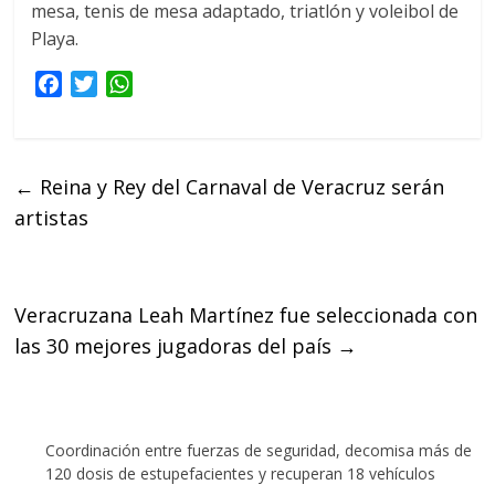
mesa, tenis de mesa adaptado, triatlón y voleibol de
Playa.
F
T
W
a
w
h
c
i
a
e
t
t
←
Reina y Rey del Carnaval de Veracruz serán
b
t
s
artistas
o
e
A
o
r
p
k
p
Veracruzana Leah Martínez fue seleccionada con
las 30 mejores jugadoras del país
→
Coordinación entre fuerzas de seguridad, decomisa más de
120 dosis de estupefacientes y recuperan 18 vehículos