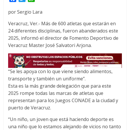
a
w
h
por Sergio Lara
c
i
a
e
t
t
Veracruz, Ver.- Más de 600 atletas que estarán en
b
t
s
24 diferentes disciplinas, fueron abanderados este
o
e
A
2025, informó el director de Fomento Deportivo de
o
r
p
Veracruz Master José Salvatori Arjona.
k
p
“Se les apoya con lo que viene siendo alimentos,
transporte y también un uniforme”.
Esta es la más grande delegación que para este
2025 rompe todas las marcas de atletas que
representan para los Juegos CONADE a la ciudad y
puerto de Veracruz.
“Un niño, un joven que está haciendo deporte es
una niño que lo estamos alejando de vicios no tanto