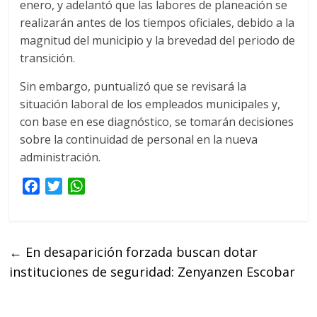
enero, y adelantó que las labores de planeación se
realizarán antes de los tiempos oficiales, debido a la
magnitud del municipio y la brevedad del periodo de
transición.
Sin embargo, puntualizó que se revisará la
situación laboral de los empleados municipales y,
con base en ese diagnóstico, se tomarán decisiones
sobre la continuidad de personal en la nueva
administración.
F
T
W
a
w
h
c
i
a
e
t
t
←
En desaparición forzada buscan dotar
b
t
s
instituciones de seguridad: Zenyanzen Escobar
o
e
A
o
r
p
k
p