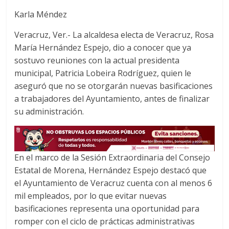
a
w
h
Karla Méndez
c
i
a
e
t
t
Veracruz, Ver.- La alcaldesa electa de Veracruz, Rosa
b
t
s
María Hernández Espejo, dio a conocer que ya
o
e
A
sostuvo reuniones con la actual presidenta
o
r
p
municipal, Patricia Lobeira Rodríguez, quien le
k
p
aseguró que no se otorgarán nuevas basificaciones
a trabajadores del Ayuntamiento, antes de finalizar
su administración.
En el marco de la Sesión Extraordinaria del Consejo
Estatal de Morena, Hernández Espejo destacó que
el Ayuntamiento de Veracruz cuenta con al menos 6
mil empleados, por lo que evitar nuevas
basificaciones representa una oportunidad para
romper con el ciclo de prácticas administrativas