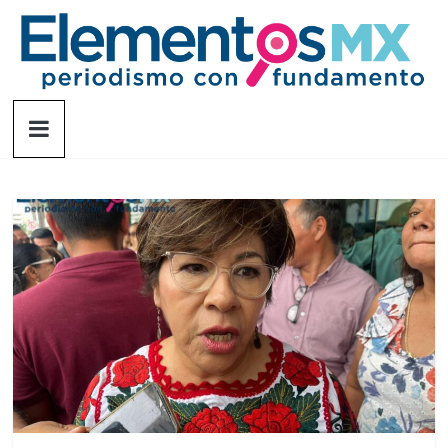
Saltar
al
contenido
Elementosmx
Periodismo
con
fundamento