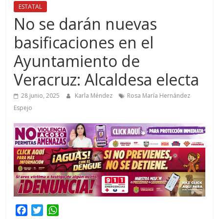
ESTATAL
No se darán nuevas
basificaciones en el
Ayuntamiento de
Veracruz: Alcaldesa electa
28 junio, 2025
Karla Méndez
Rosa María Hernández
Espejo
F
T
W